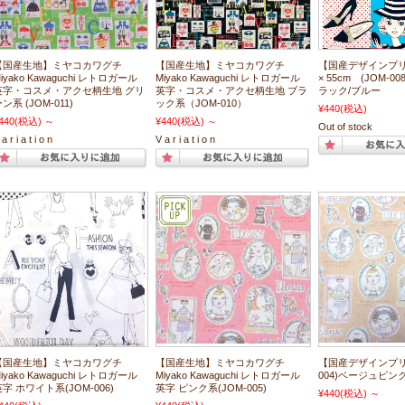
【国産生地】ミヤコカワグチ
【国産生地】ミヤコカワグチ
【国産デザインプリ
iyako Kawaguchi レトロガール
Miyako Kawaguchi レトロガール
× 55cm (JOM-0
英字・コスメ・アクセ柄生地 グリ
英字・コスメ・アクセ柄生地 ブラ
ラック/ブルー
ン系 (JOM-011)
ック系（JOM-010）
¥440
(税込)
440
(税込)
～
¥440
(税込)
～
Out of stock
a r i a t i o n
V a r i a t i o n
【国産生地】ミヤコカワグチ
【国産生地】ミヤコカワグチ
【国産デザインプリ
iyako Kawaguchi レトロガール
Miyako Kawaguchi レトロガール
004)ベージュピン
字 ホワイト系(JOM-006)
英字 ピンク系(JOM-005)
¥440
(税込)
～