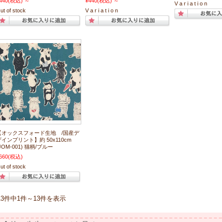
440
(税込)
～
¥440
(税込)
～
V a r i a t i o n
ut of stock
V a r i a t i o n
【オックスフォード生地 /国産デ
ザインプリント】約 50x110cm
JOM-001) 猫柄/ブルー
660
(税込)
ut of stock
13件中1件～13件を表示