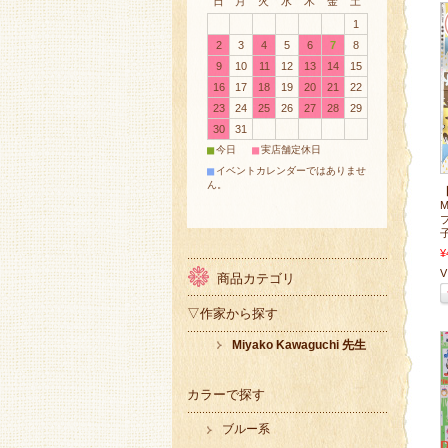
日
月
火
水
木
金
土
1
2
3
4
5
6
7
8
9
10
11
12
13
14
15
16
17
18
19
20
21
22
23
24
25
26
27
28
29
30
31
■
■
今日
実店舗定休日
■
イベントカレンダーではありませ
ん。
M
子
¥
V 
商品カテゴリ
▽作家から探す
Miyako Kawaguchi 先生
カラーで探す
ブルー系