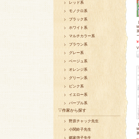
レッド系
モノクロ系
ブラック系
M
ホワイト系
ー
マルチカラー系
¥
ブラウン系
V 
グレー系
ベージュ系
オレンジ系
グリーン系
ピンク系
イエロー系
パープル系
▽作家から探す
野原チャック先生
M
小関鈴子先生
英
郷家啓子先生