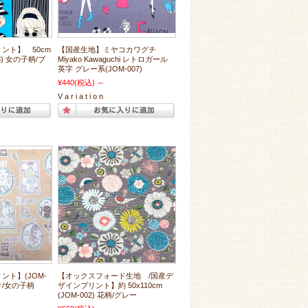
ント】 50cm
【国産生地】ミヤコカワグチ
08) 女の子柄/ブ
Miyako Kawaguchi レトロガール
英字 グレー系(JOM-007)
¥440
(税込)
～
V a r i a t i o n
ント】(JOM-
【オックスフォード生地 /国産デ
ク/女の子柄
ザインプリント】約 50x110cm
(JOM-002) 花柄/グレー