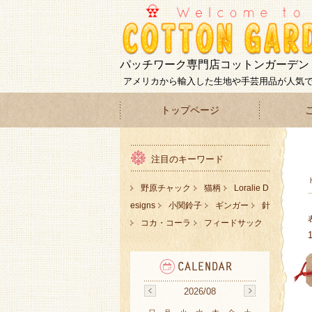
パッチワーク専門店コットンガーデン
アメリカから輸入した生地や手芸用品が人気
トップページ
注目のキーワード
野原チャック
猫柄
Loralie D
esigns
小関鈴子
ギンガー
針
コカ・コーラ
フィードサック
2026/08