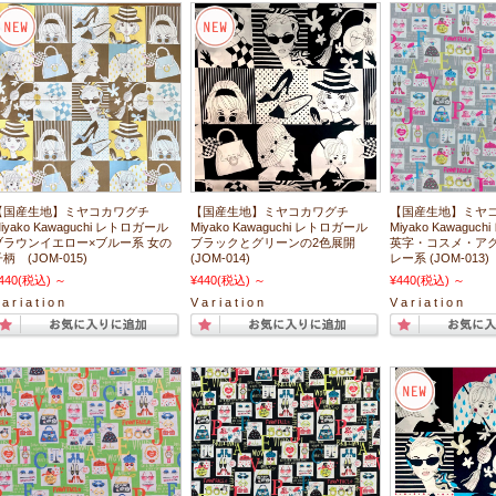
【国産生地】ミヤコカワグチ
【国産生地】ミヤコカワグチ
【国産生地】ミヤ
iyako Kawaguchi レトロガール
Miyako Kawaguchi レトロガール
Miyako Kawagu
ブラウンイエロー×ブルー系 女の
ブラックとグリーンの2色展開
英字・コスメ・アク
柄 (JOM-015)
(JOM-014)
レー系 (JOM-013)
440
(税込)
～
¥440
(税込)
～
¥440
(税込)
～
a r i a t i o n
V a r i a t i o n
V a r i a t i o n