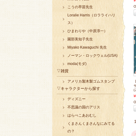
¥
O
こうの早苗先生
Loralie Harris（ロラライハリ
ス）
ひまわりや（中原淳一）
園部美知子先生
Miyako Kawaguchi 先生
ノーマン・ロックウェル(USA)
moda(モダ)
▽雑貨
アメリカ製木製ゴムスタンプ
▽キャラクターから探す
(
¥
ディズニー
O
不思議の国のアリス
はらぺこあおむし
くまさんくまさんなにみてる
の？