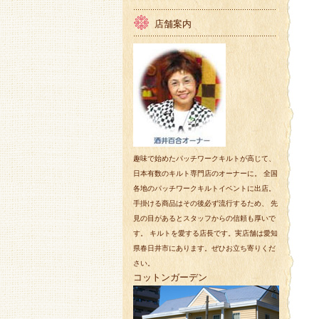
店舗案内
趣味で始めたパッチワークキルトが高じて、
日本有数のキルト専門店のオーナーに。 全国
各地のパッチワークキルトイベントに出店。
手掛ける商品はその後必ず流行するため、 先
見の目があるとスタッフからの信頼も厚いで
す。 キルトを愛する店長です。実店舗は愛知
県春日井市にあります。ぜひお立ち寄りくだ
さい。
コットンガーデン