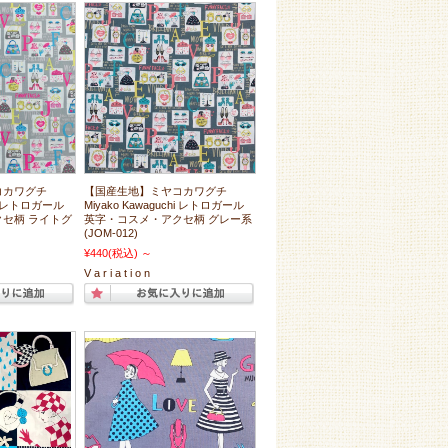
コカワグチ
【国産生地】ミヤコカワグチ
chi レトロガール
Miyako Kawaguchi レトロガール
セ柄 ライトグ
英字・コスメ・アクセ柄 グレー系
(JOM-012)
¥440
(税込)
～
V a r i a t i o n