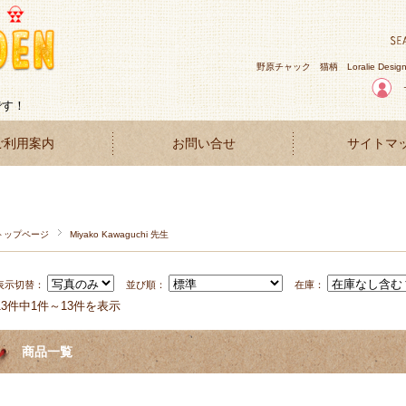
野原チャック
猫柄
Loralie Desig
です！
ご利用案内
お問い合せ
サイトマ
トップページ
Miyako Kawaguchi 先生
表示切替：
並び順：
在庫：
13件中1件～13件を表示
商品一覧