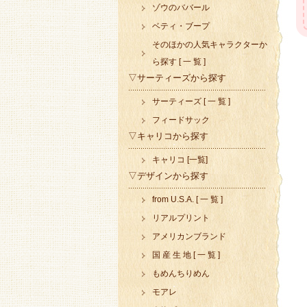
ゾウのババール
ベティ・ブープ
そのほかの人気キャラクターか
ら探す [ 一 覧 ]
▽サーティーズから探す
サーティーズ [ 一 覧 ]
フィードサック
▽キャリコから探す
キャリコ [一覧]
▽デザインから探す
from U.S.A. [ 一 覧 ]
リアルプリント
アメリカンブランド
国 産 生 地 [ 一 覧 ]
もめんちりめん
モアレ