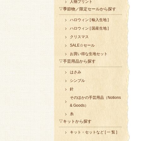
人物プリント
▽季節物／限定セールから探す
ハロウィン [ 輸入生地 ]
ハロウィン [ 国産生地 ]
クリスマス
SALE☆セール
お買い得な生地セット
▽手芸用品から探す
はさみ
シンブル
針
そのほかの手芸用品（Notions
& Goods）
糸
▽キットから探す
キット・セットなど [ 一 覧 ]