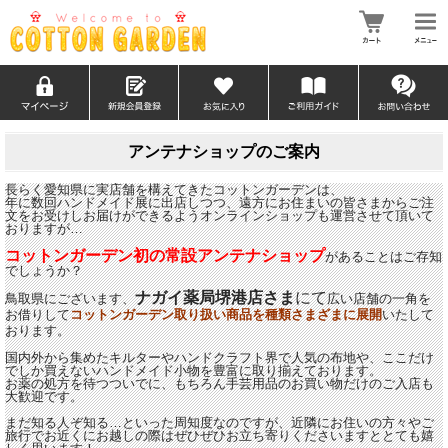
アンテナショップのご案内
長らく愛知県に実店舗を構えてきたコットンガーデンは、
年に数回ハンドメイド展に出店しつつ、遠方にお住まいの皆さまからご注
文をお受けしお届けができるようオンラインショップも運営させて頂いて
おりますが…
コットンガーデン初の常設アンテナショップ
があることはご存知
でしょうか？
ナガイ薬局堺港店さま
にて
鳥取県にございます、
広い店舗の一角を
お借りして
コットンガーデン取り扱い商品を種類さまざまに展開
いたして
おります。
国内外から集めたキルターやハンドクラフト界で人気の布地や、ここだけ
でしか買えないハンドメイド小物を豊富に取り揃えております。
お薬の処方を待つついでに、もちろん手芸用品のお買い物だけのご入店も
大歓迎です。
まだ知る人ぞ知る…といった周知度なのですが、近隣にお住いの方々やご
旅行でお近くにお越しの際はぜひぜひお立ち寄りくださいますととても嬉