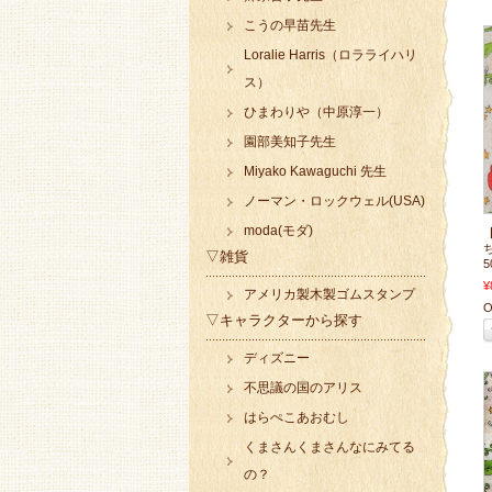
こうの早苗先生
Loralie Harris（ロラライハリ
ス）
ひまわりや（中原淳一）
園部美知子先生
Miyako Kawaguchi 先生
ノーマン・ロックウェル(USA)
moda(モダ)
▽雑貨
5
¥
アメリカ製木製ゴムスタンプ
O
▽キャラクターから探す
ディズニー
不思議の国のアリス
はらぺこあおむし
くまさんくまさんなにみてる
の？