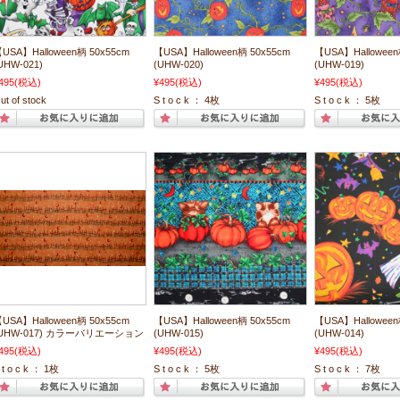
USA】Halloween柄 50x55cm
【USA】Halloween柄 50x55cm
【USA】Halloween
UHW-021)
(UHW-020)
(UHW-019)
495
(税込)
¥495
(税込)
¥495
(税込)
ut of stock
S t o c k ： 4枚
S t o c k ： 5枚
USA】Halloween柄 50x55cm
【USA】Halloween柄 50x55cm
【USA】Halloween
(UHW-017) カラーバリエーション
(UHW-015)
(UHW-014)
495
(税込)
¥495
(税込)
¥495
(税込)
 t o c k ： 1枚
S t o c k ： 5枚
S t o c k ： 7枚