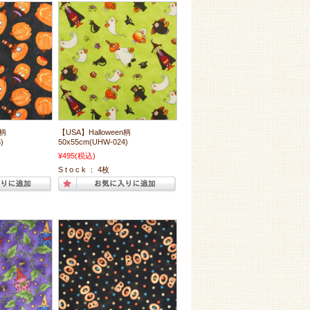
n柄
【USA】Halloween柄
)
50x55cm(UHW-024)
¥495
(税込)
S t o c k ： 4枚