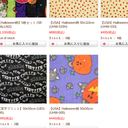
Halloween柄】5枚セット (SE-
【USA】Halloween柄 50x110cm
【USA】Halloween
ALL002)
(UHW-033H)
(UHW-033)
1,100
(税込)
¥880
(税込)
¥495
(税込)
ut of stock
S t o c k ： 6枚
S t o c k ： 4枚
英字プリント】50x55cm (UEG-
【USA】Halloween柄 50x55cm
45)
(UHW-005)
495
(税込)
¥440
(税込)
 t o c k ： 2枚
S t o c k ： 2枚