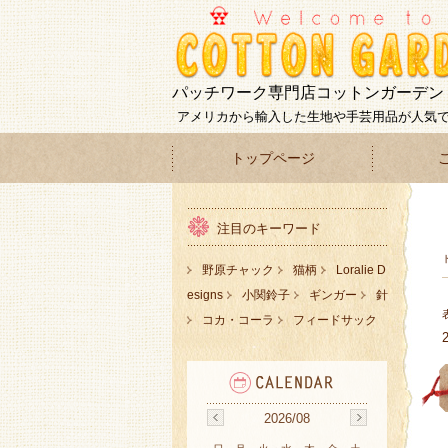
パッチワーク専門店コットンガーデン
アメリカから輸入した生地や手芸用品が人気
トップページ
注目のキーワード
野原チャック
猫柄
Loralie D
esigns
小関鈴子
ギンガー
針
コカ・コーラ
フィードサック
2026/08