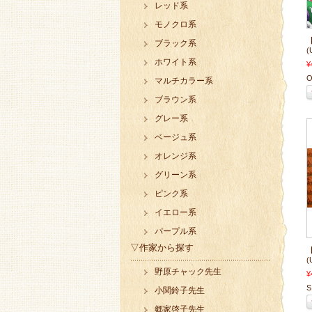
レッド系
モノクロ系
【
ブラック系
(
ホワイト系
¥
O
マルチカラー系
ブラウン系
グレー系
ベージュ系
オレンジ系
グリーン系
ピンク系
イエロー系
パープル系
▽作家から探す
【
野原チャック先生
¥
S
小関鈴子先生
郷家啓子先生