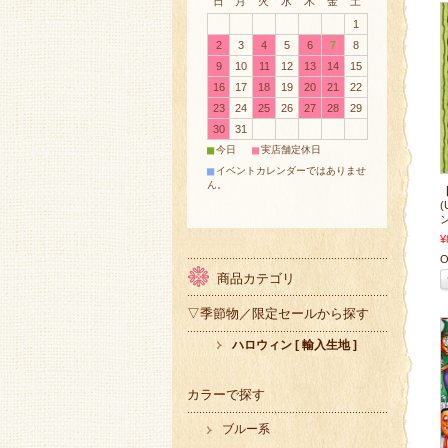
日
月
火
水
木
金
土
1
2
3
4
5
6
7
8
9
10
11
12
13
14
15
16
17
18
19
20
21
22
23
24
25
26
27
28
29
30
31
■
■
今日
実店舗定休日
■
イベントカレンダーではありませ
ん。
【
¥
O
商品カテゴリ
▽季節物／限定セールから探す
ハロウィン [ 輸入生地 ]
カラーで探す
ブルー系