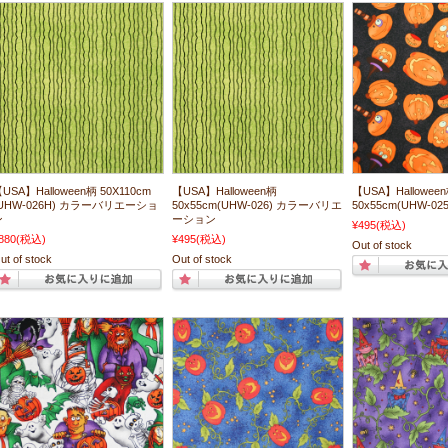
USA】Halloween柄 50X110cm
【USA】Halloween柄
【USA】Hallowee
(UHW-026H) カラーバリエーショ
50x55cm(UHW-026) カラーバリエ
50x55cm(UHW-025
ン
ーション
¥495
(税込)
880
(税込)
¥495
(税込)
Out of stock
ut of stock
Out of stock