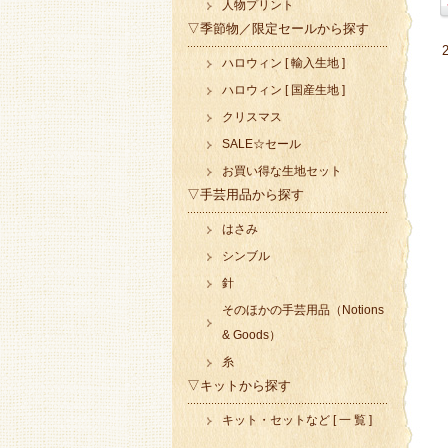
人物プリント
▽季節物／限定セールから探す
ハロウィン [ 輸入生地 ]
ハロウィン [ 国産生地 ]
クリスマス
SALE☆セール
お買い得な生地セット
▽手芸用品から探す
はさみ
シンブル
針
そのほかの手芸用品（Notions
& Goods）
糸
▽キットから探す
キット・セットなど [ 一 覧 ]