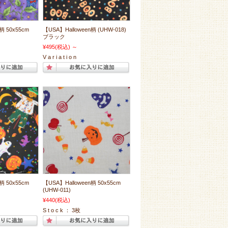
柄 50x55cm
【USA】Halloween柄 (UHW-018)
ブラック
¥495
(税込)
～
V a r i a t i o n
柄 50x55cm
【USA】Halloween柄 50x55cm
(UHW-011)
¥440
(税込)
S t o c k ： 3枚