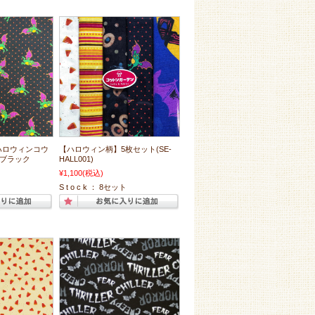
ハロウィンコウ
【ハロウィン柄】5枚セット(SE-
) ブラック
HALL001)
¥1,100
(税込)
S t o c k ： 8セット