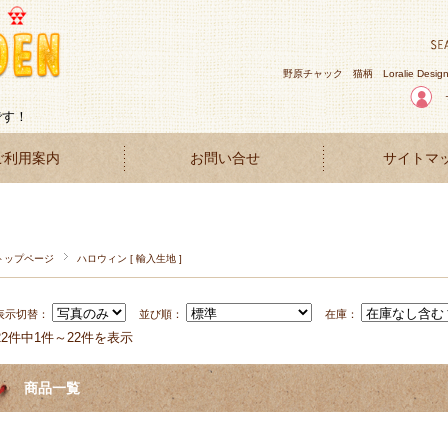
野原チャック
猫柄
Loralie Desig
です！
ご利用案内
お問い合せ
サイトマ
トップページ
ハロウィン [ 輸入生地 ]
表示切替：
並び順：
在庫：
22件中1件～22件を表示
商品一覧