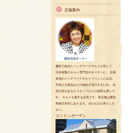
店舗案内
趣味で始めたパッチワークキルトが高じて、
日本有数のキルト専門店のオーナーに。 全国
各地のパッチワークキルトイベントに出店。
手掛ける商品はその後必ず流行するため、 先
見の目があるとスタッフからの信頼も厚いで
す。 キルトを愛する店長です。実店舗は愛知
県春日井市にあります。ぜひお立ち寄りくだ
さい。
コットンガーデン