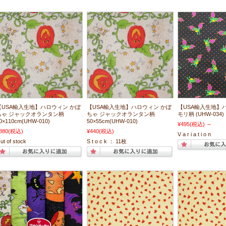
【USA輸入生地】ハロウィン かぼ
【USA輸入生地】ハロウィン かぼ
【USA輸入生地】
ちゃ ジャックオランタン柄
ちゃ ジャックオランタン柄
モリ柄 (UHW-034
0×110cm(UHW-010)
50×55cm(UHW-010)
¥495
(税込)
～
880
(税込)
¥440
(税込)
V a r i a t i o n
ut of stock
S t o c k ： 11枚