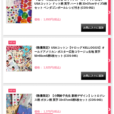
USAコットン ドット柄 英字 ハート柄 33×37cmサイズ5柄
セット ペンダゴンボールレシピ付き (COS-052）
価格： 1,650円(税込)
NEW
《数量限定》USAコットン【ケロッグ KELLOGGS】オ
ールドアメリカン ポスター広告コラージュ生地 英字
50×55cm5柄5枚セット (COS-045）
価格： 1,925円(税込)
NEW
《数量限定》【小関鈴子先生 新柄デザイン】レトロドレ
ス柄 ボタン柄 英字 33×37cm5柄5枚セット (COS-043）
価格： 1,375円(税込)