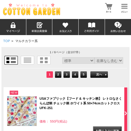
TOP
>
マルチカラー系
1 / 6ページ
（全107件）
1
2
3
4
5
次へ
NEW
USAファブリック【フード & キッチン柄】 レトロなさく
らんぼ柄 チェック柄 ホワイト系 50×74cmカットクロス
UFK-251
価格： 550円(税込)