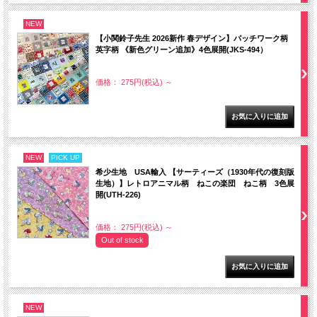
NEW
【小関鈴子先生 2026新作 春デザイン】パッチワーク柄
英字柄 《新色グリーン追加》4色展開(JKS-494）
価格： 275円(税込)
～
NEW
PICK UP
希少生地 USA輸入 【サーティーズ（1930年代の復刻版
生地）】レトロアニマル柄 ねこの楽団 ねこ柄 3色展
開(UTH-226)
価格： 275円(税込)
～
Out of stock
NEW