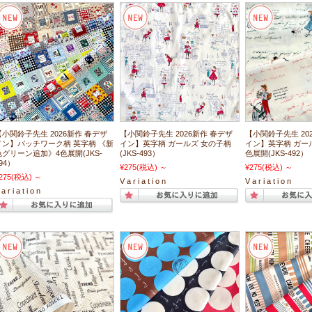
【小関鈴子先生 2026新作 春デザ
【小関鈴子先生 2026新作 春デザ
【小関鈴子先生 20
イン】パッチワーク柄 英字柄 《新
イン】英字柄 ガールズ 女の子柄
イン】英字柄 ガール
色グリーン追加》4色展開(JKS-
(JKS-493）
色展開(JKS-492）
94）
¥275
(税込)
～
¥275
(税込)
～
275
(税込)
～
V a r i a t i o n
V a r i a t i o n
a r i a t i o n