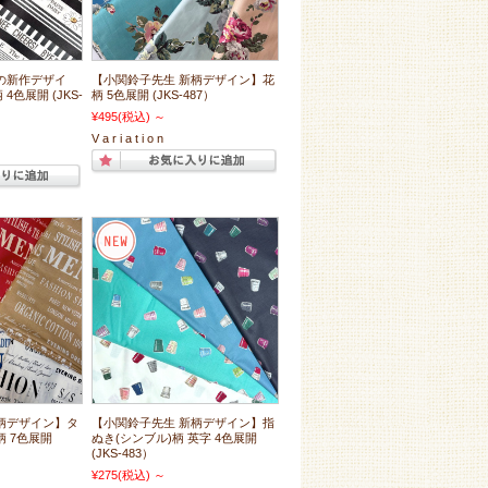
の新作デザイ
【小関鈴子先生 新柄デザイン】花
色展開 (JKS-
柄 5色展開 (JKS-487）
¥495
(税込)
～
V a r i a t i o n
柄デザイン】タ
【小関鈴子先生 新柄デザイン】指
 7色展開
ぬき(シンブル)柄 英字 4色展開
(JKS-483）
¥275
(税込)
～