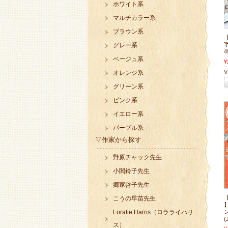
ホワイト系
マルチカラー系
ブラウン系
グレー系
4
ベージュ系
¥
V 
オレンジ系
グリーン系
ピンク系
イエロー系
パープル系
▽作家から探す
野原チャック先生
小関鈴子先生
郷家啓子先生
こうの早苗先生
Loralie Harris（ロラライハリ
(
ス）