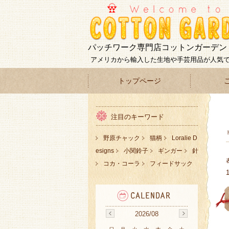
パッチワーク専門店コットンガーデン
アメリカから輸入した生地や手芸用品が人気
トップページ
注目のキーワード
野原チャック
猫柄
Loralie D
esigns
小関鈴子
ギンガー
針
コカ・コーラ
フィードサック
2026/08