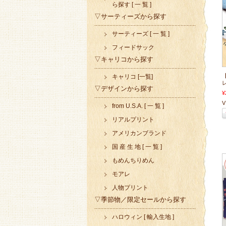
ら探す [ 一 覧 ]
▽サーティーズから探す
サーティーズ [ 一 覧 ]
フィードサック
▽キャリコから探す
キャリコ [一覧]
レ
▽デザインから探す
¥
V 
from U.S.A. [ 一 覧 ]
リアルプリント
アメリカンブランド
国 産 生 地 [ 一 覧 ]
もめんちりめん
モアレ
人物プリント
▽季節物／限定セールから探す
ハロウィン [ 輸入生地 ]