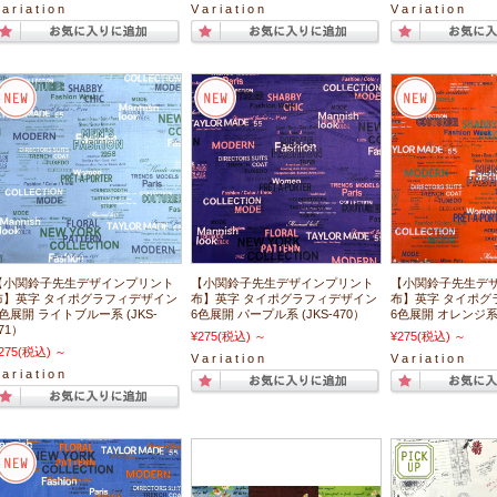
a r i a t i o n
V a r i a t i o n
V a r i a t i o n
【小関鈴子先生デザインプリント
【小関鈴子先生デザインプリント
【小関鈴子先生デ
布】英字 タイポグラフィデザイン
布】英字 タイポグラフィデザイン
布】英字 タイポグ
6色展開 ライトブルー系 (JKS-
6色展開 パープル系 (JKS-470）
6色展開 オレンジ系 (
71）
¥275
(税込)
～
¥275
(税込)
～
275
(税込)
～
V a r i a t i o n
V a r i a t i o n
a r i a t i o n