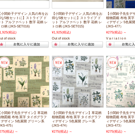
【小関鈴子デザイン 人気の布をお
【小関鈴子デザイン 人気の布をお
【小関鈴子先生デ
得な5枚セットに】ストライプ ド
得な5枚セットに】ストライプ ド
植物図鑑 布地 英字
ット アルファベット 数字 花柄 レ
ット アルファベット 数字 花柄 レ
ィデザイン 5色展開
ロ柄 (JKS-SET016)
トロ柄 (JKS-SET015)
(JKS-477）
1,925
(税込)
¥1,925
(税込)
¥275
(税込)
～
ut of stock
Out of stock
V a r i a t i o n
【小関鈴子先生デザイン】草花柄
【小関鈴子先生デザイン】草花柄
【小関鈴子先生デ
植物図鑑 布地 英字 タイポグラフ
植物図鑑 布地 英字 タイポグラフ
植物図鑑 布地 英字
ィデザイン 5色展開 グリーン系
ィデザイン 5色展開 グレー系
ィデザイン 5色展
JKS-475）
(JKS-474）
(JKS-473）
275
(税込)
～
¥275
(税込)
～
¥275
(税込)
～