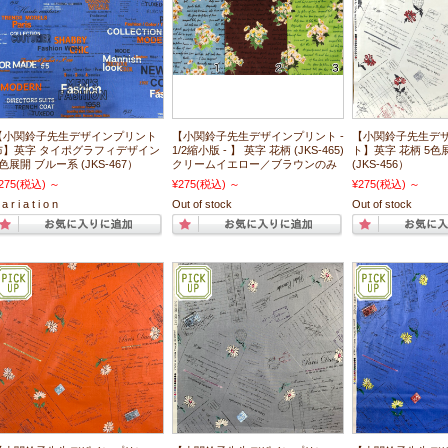
【小関鈴子先生デザインプリント
【小関鈴子先生デザインプリント -
【小関鈴子先生デ
布】英字 タイポグラフィデザイン
1/2縮小版 - 】 英字 花柄 (JKS-465)
ト】英字 花柄 5色
色展開 ブルー系 (JKS-467）
クリームイエロー／ブラウンのみ
(JKS-456）
275
(税込)
～
¥275
(税込)
～
¥275
(税込)
～
a r i a t i o n
Out of stock
Out of stock