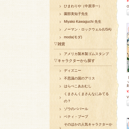
¥
ひまわりや（中原淳一）
O
園部美知子先生
Miyako Kawaguchi 先生
ノーマン・ロックウェル(USA)
moda(モダ)
▽雑貨
アメリカ製木製ゴムスタンプ
▽キャラクターから探す
ディズニー
不思議の国のアリス
ッ
刻
はらぺこあおむし
¥
くまさんくまさんなにみてる
V 
の？
ゾウのババール
ベティ・ブープ
そのほかの人気キャラクターか