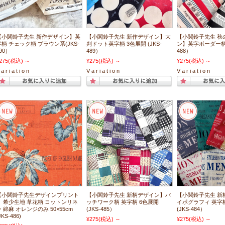
【小関鈴子先生 新作デザイン】英
【小関鈴子先生 新作デザイン】大
【小関鈴子先生 秋
字柄 チェック柄 ブラウン系(JKS-
判ドット英字柄 3色展開 (JKS-
ン】英字ボーダー柄 4
90）
489）
488）
275
(税込)
～
¥275
(税込)
～
¥275
(税込)
～
a r i a t i o n
V a r i a t i o n
V a r i a t i o n
【小関鈴子先生デザインプリント
【小関鈴子先生 新柄デザイン】パ
【小関鈴子先生 新
】 希少生地 草花柄 コットンリネ
ッチワーク柄 英字柄 6色展開
イポグラフィ 英字柄
ン 綿麻 オレンジのみ 50×55cm
(JKS-485）
(JKS-484）
JKS-486)
¥275
(税込)
～
¥275
(税込)
～