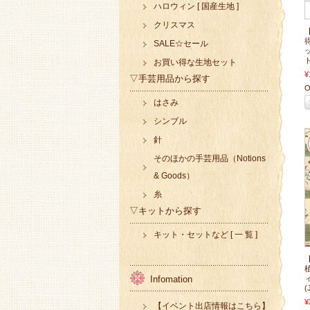
ハロウィン [ 国産生地 ]
クリスマス
SALE☆セール
ト
お買い得な生地セット
¥
▽手芸用品から探す
O
はさみ
シンブル
針
そのほかの手芸用品（Notions
& Goods）
糸
▽キットから探す
キット・セットなど [ 一 覧 ]
Infomation
(
¥
【イベント出店情報はこちら】