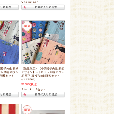
V a r i a t i o n
鈴子先生 新柄
《数量限定》【小関鈴子先生 新柄
レス柄 ボタン
デザイン】レトロドレス柄 ボタン
5柄5枚セット
柄 英字 33×37cm5柄5枚セット
(COS-042）
¥1,375
(税込)
S t o c k ： 2セット