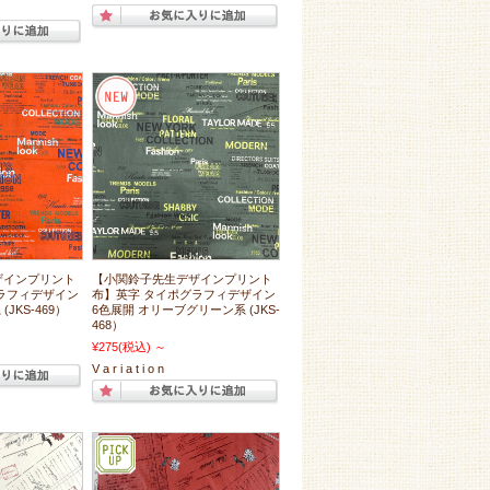
ザインプリント
【小関鈴子先生デザインプリント
ラフィデザイン
布】英字 タイポグラフィデザイン
JKS-469）
6色展開 オリーブグリーン系 (JKS-
468）
¥275
(税込)
～
V a r i a t i o n