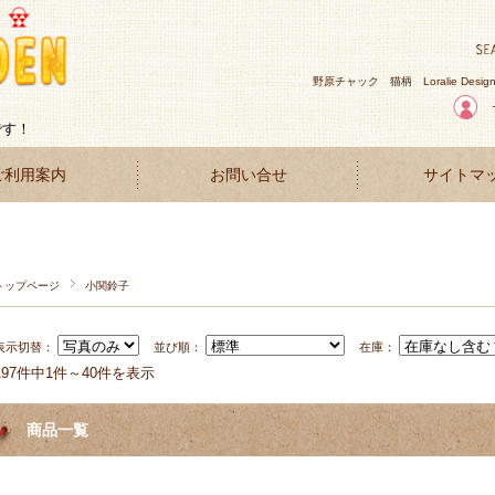
野原チャック
猫柄
Loralie Desig
です！
ご利用案内
お問い合せ
サイトマ
トップページ
小関鈴子
表示切替：
並び順：
在庫：
197件中1件～40件を表示
商品一覧