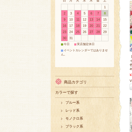
日
月
火
水
木
金
土
1
2
3
4
5
6
7
8
9
10
11
12
13
14
15
16
17
18
19
20
21
22
23
24
25
26
27
28
29
30
31
■
■
今日
実店舗定休日
■
イベントカレンダーではありませ
ん。
4
¥
V 
商品カテゴリ
カラーで探す
ブルー系
レッド系
モノクロ系
ブラック系