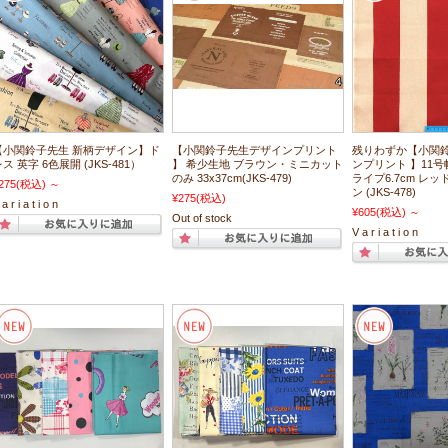
【小関鈴子先生 新柄デザイン】ド
【小関鈴子先生デザインプリント
残りわずか【小関
ス 英字 6色展開 (JKS-481）
】 希少生地 ブラウン・ミニカット
ンプリント 】11
のみ 33x37cm(JKS-479)
ライプ6.7cm レ
275
(税込)
～
ン (JKS-478)
¥275
(税込)
a r i a t i o n
¥605
(税込)
～
Out of stock
V a r i a t i o n