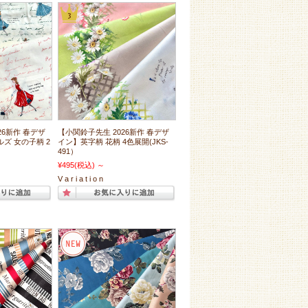
26新作 春デザ
【小関鈴子先生 2026新作 春デザ
ズ 女の子柄 2
イン】英字柄 花柄 4色展開(JKS-
491）
¥495
(税込)
～
V a r i a t i o n