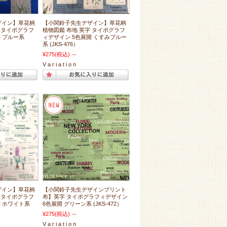
ザイン】草花柄
【小関鈴子先生デザイン】草花柄
 タイポグラフ
植物図鑑 布地 英字 タイポグラフ
 ブルー系
ィデザイン 5色展開 くすみブルー
系 (JKS-476）
¥275
(税込)
～
V a r i a t i o n
ザイン】草花柄
【小関鈴子先生デザインプリント
 タイポグラフ
布】英字 タイポグラフィデザイン
開 ホワイト系
6色展開 グリーン系 (JKS-472）
¥275
(税込)
～
V a r i a t i o n