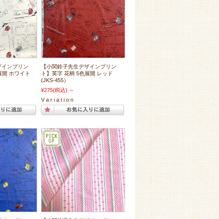
ザインプリン
【小関鈴子先生デザインプリン
展開 ホワイト
ト】英字 花柄 5色展開 レッド
(JKS-455）
¥275
(税込)
～
V a r i a t i o n