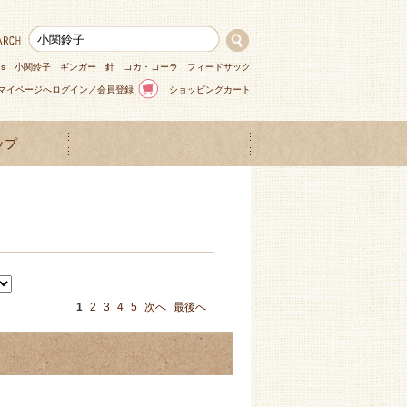
ns
小関鈴子
ギンガー
針
コカ・コーラ
フィードサック
マイページへログイン／会員登録
ショッピングカート
ップ
1
2
3
4
5
次へ
最後へ