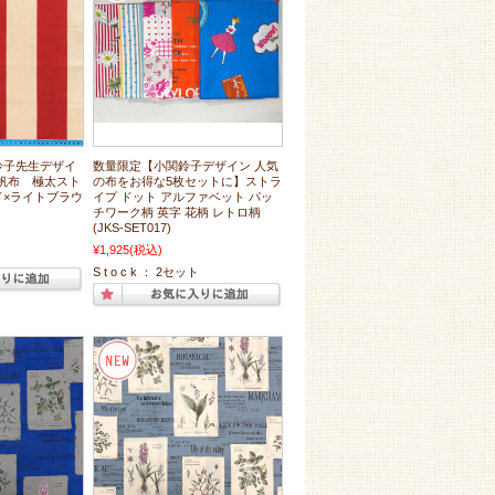
鈴子先生デザイ
数量限定【小関鈴子デザイン 人気
号帆布 極太スト
の布をお得な5枚セットに】ストラ
ッド×ライトブラウ
イプ ドット アルファベット パッ
チワーク柄 英字 花柄 レトロ柄
(JKS-SET017)
¥1,925
(税込)
S t o c k ： 2セット