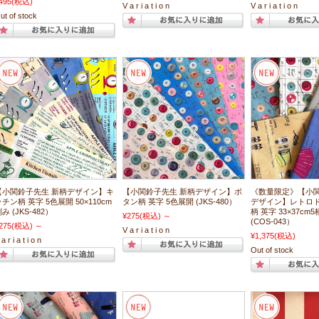
495
(税込)
V a r i a t i o n
V a r i a t i o n
ut of stock
【小関鈴子先生 新柄デザイン】キ
【小関鈴子先生 新柄デザイン】ボ
《数量限定》【小関
チン柄 英字 5色展開 50×110cm
タン柄 英字 5色展開 (JKS-480）
デザイン】レトロド
み (JKS-482）
柄 英字 33×37cm
¥275
(税込)
～
(COS-043）
275
(税込)
～
V a r i a t i o n
¥1,375
(税込)
a r i a t i o n
Out of stock