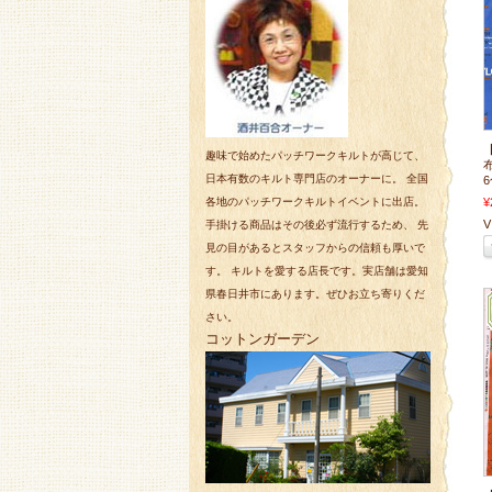
趣味で始めたパッチワークキルトが高じて、
日本有数のキルト専門店のオーナーに。 全国
6
各地のパッチワークキルトイベントに出店。
¥
V 
手掛ける商品はその後必ず流行するため、 先
見の目があるとスタッフからの信頼も厚いで
す。 キルトを愛する店長です。実店舗は愛知
県春日井市にあります。ぜひお立ち寄りくだ
さい。
コットンガーデン