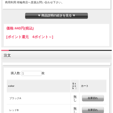
商用利用:有輪商店へ直接お問い合わせ下さい。
注意事項
実際の色に近くなる様、撮影・色調補正は行っておりますが、
▼ 商品説明の続きを見る ▼
ディスプレイの種類や設定状況によっては色が異なって見える場合があります。
価格:
440円
(税込)
[ポイント還元 4ポイント～]
注文
購入数:
枚
S t
color
o c
カート
k ：
無
在庫切れ
ブラックA
し
無
在庫切れ
レッドB
し