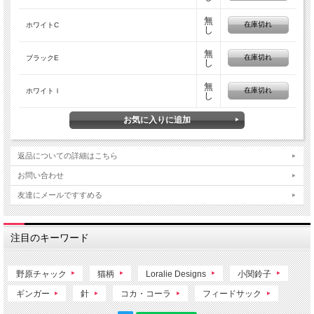
無
在庫切れ
ホワイトC
し
無
在庫切れ
ブラックE
し
無
在庫切れ
ホワイトＩ
し
返品についての詳細はこちら
お問い合わせ
友達にメールですすめる
注目のキーワード
野原チャック
猫柄
Loralie Designs
小関鈴子
ギンガー
針
コカ・コーラ
フィードサック