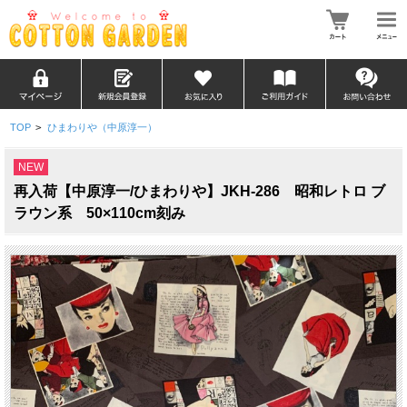
TOP
>
ひまわりや（中原淳一）
NEW
再入荷【中原淳一/ひまわりや】JKH-286 昭和レトロ ブ
ラウン系 50×110cm刻み