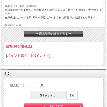
商品サイズ 50×110cm刻み
柄の指定はできません。複数枚購入の場合出来る限り繋がった商品をご用意致しま
すが
在庫状況によっては50x110cm単位にカットされた商品でのお届けとなります。
商用利用 不可
注意事項
▼ 商品説明の続きを見る ▼
【商品画像について】
実際の色に近くなる様、撮影・色調補正は行っておりますがディスプレイの種類や
設定状況によっては色が異なって見える場合があります。
価格:
990円
(税込)
[ポイント還元 9ポイント～]
注文
購入数：
枚
S t o c k ：
1枚