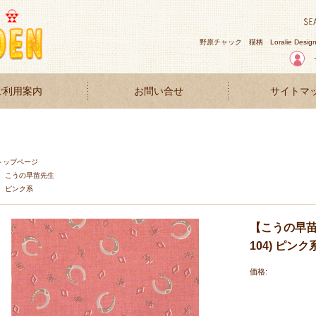
野原チャック
猫柄
Loralie Desig
ご利用案内
お問い合せ
サイトマ
トップページ
こうの早苗先生
ピンク系
【こうの早苗
104) ピン
価格: