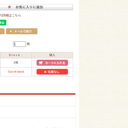
の詳細はこちら
枚
S t o c k ：
購入
2枚
Out of stock