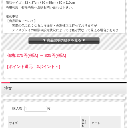
商品サイズ：33 × 37cm / 50 × 55cm / 50 × 110cm
商用利用：有輪商店へ直接お問い合わせ下さい。
注意事項
【商品画像について】
実際の色に近くなるよう撮影・色調補正は行っておりますが
ディスプレイの種類や設定状況によっては色が異なって見える場合がありま
す。
▼ 商品説明の続きを見る ▼
【ご注文数量と商品サイズについて】
・50 x 110 cm 以外の商品
全て掲載サイズにてカットされております。
価格:
275円
(税込)
～
825円
(税込)
複数枚でご注文を頂いても繋がった状態の商品でのお届けとはなりません。
[ポイント還元 2ポイント～]
・50 x 110 cm の商品
50 x 110 cm の商品につきましては出来る限りつながった商品をご用意致しま
すが
在庫状況によっては50 x 110cm単位でカットされた商品でのお届けとなりま
す。
注文
数量 １ ＝ 50 cm ( 50 x 110 cm )
数量 ２ ＝ 1 m ( 100 x 110 cm )
数量 ３ ＝ 1.5 m ( 150 x 110 cm )
購入数:
枚
S t
サイズ
o c
カート
k ：