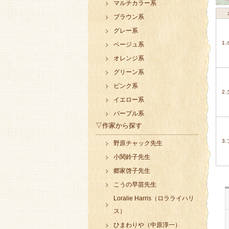
マルチカラー系
ブラウン系
グレー系
1
ベージュ系
オレンジ系
グリーン系
ピンク系
2
イエロー系
パープル系
▽作家から探す
3
野原チャック先生
小関鈴子先生
郷家啓子先生
こうの早苗先生
Loralie Harris（ロラライハリ
ス）
ひまわりや（中原淳一）