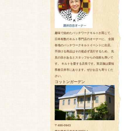
趣味で始めたパッチワークキルトが高じて、
日本有数のキルト専門店のオーナーに。 全国
各地のパッチワークキルトイベントに出店。
手掛ける商品はその後必ず流行するため、 先
見の目があるとスタッフからの信頼も厚いで
す。 キルトを愛する店長です。実店舗は愛知
県春日井市にあります。ぜひお立ち寄りくだ
さい。
コットンガーデン
〒486-0943