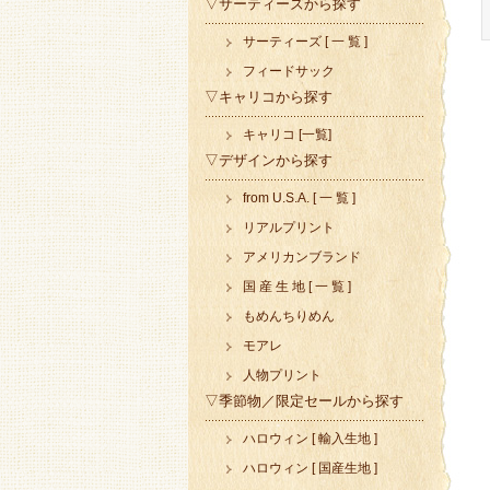
▽サーティーズから探す
サーティーズ [ 一 覧 ]
フィードサック
▽キャリコから探す
キャリコ [一覧]
▽デザインから探す
from U.S.A. [ 一 覧 ]
リアルプリント
アメリカンブランド
国 産 生 地 [ 一 覧 ]
もめんちりめん
モアレ
人物プリント
▽季節物／限定セールから探す
ハロウィン [ 輸入生地 ]
ハロウィン [ 国産生地 ]