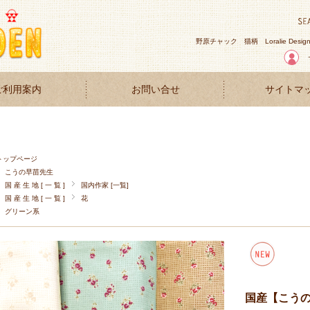
野原チャック
猫柄
Loralie Desig
ご利用案内
お問い合せ
サイトマ
トップページ
こうの早苗先生
国 産 生 地 [ 一 覧 ]
国内作家 [一覧]
国 産 生 地 [ 一 覧 ]
花
グリーン系
国産【こう