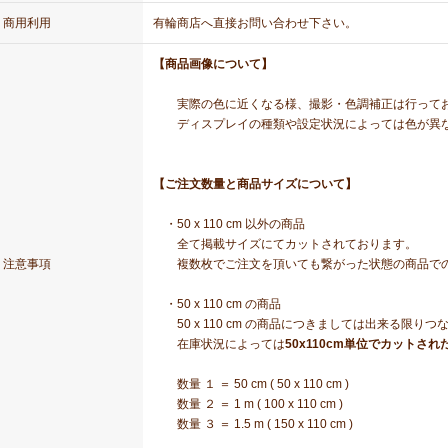
商用利用
有輪商店へ直接お問い合わせ下さい。
【商品画像について】
実際の色に近くなる様、撮影・色調補正は行って
ディスプレイの種類や設定状況によっては色が異な
【ご注文数量と商品サイズについて】
・50 x 110 cm 以外の商品
全て掲載サイズにてカットされております。
注意事項
複数枚でご注文を頂いても繋がった状態の商品での
・50 x 110 cm の商品
50 x 110 cm の商品につきましては出来る限り
在庫状況によっては
50x110cm単位でカットされ
数量 １ ＝ 50 cm ( 50 x 110 cm )
数量 ２ ＝ 1 m ( 100 x 110 cm )
数量 ３ ＝ 1.5 m ( 150 x 110 cm )