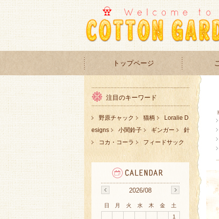
トップページ
注目のキーワード
野原チャック
猫柄
Loralie D
esigns
小関鈴子
ギンガー
針
コカ・コーラ
フィードサック
2026/08
日
月
火
水
木
金
土
1