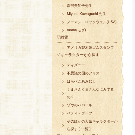
園部美知子先生
Miyako Kawaguchi 先生
ノーマン・ロックウェル(USA)
moda(モダ)
▽雑貨
アメリカ製木製ゴムスタンプ
▽キャラクターから探す
ディズニー
不思議の国のアリス
はらぺこあおむし
くまさんくまさんなにみてる
の？
ゾウのババール
ベティ・ブープ
そのほかの人気キャラクターか
ら探す [ 一 覧 ]