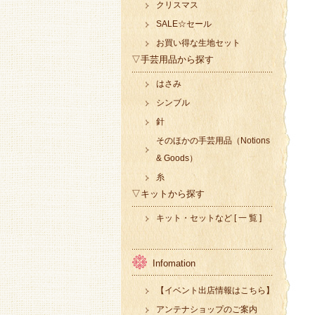
クリスマス
SALE☆セール
お買い得な生地セット
▽手芸用品から探す
はさみ
シンブル
針
そのほかの手芸用品（Notions
& Goods）
糸
▽キットから探す
キット・セットなど [ 一 覧 ]
Infomation
【イベント出店情報はこちら】
アンテナショップのご案内