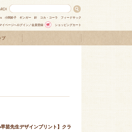
ns
小関鈴子
ギンガー
針
コカ・コーラ
フィードサック
マイページへログイン／会員登録
ショッピングカート
ップ
の早苗先生デザインプリント】クラ