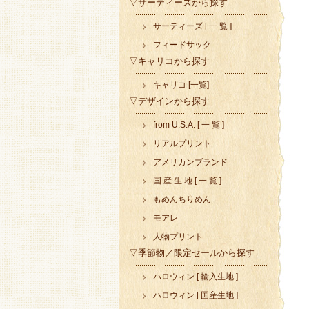
▽サーティーズから探す
サーティーズ [ 一 覧 ]
フィードサック
▽キャリコから探す
キャリコ [一覧]
▽デザインから探す
from U.S.A. [ 一 覧 ]
リアルプリント
アメリカンブランド
国 産 生 地 [ 一 覧 ]
もめんちりめん
モアレ
人物プリント
▽季節物／限定セールから探す
ハロウィン [ 輸入生地 ]
ハロウィン [ 国産生地 ]