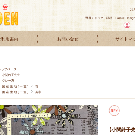
野原チャック
猫柄
Loralie Desig
ご利用案内
お問い合せ
サイトマ
トップページ
小関鈴子先生
グレー系
国 産 生 地 [ 一 覧 ]
花
国 産 生 地 [ 一 覧 ]
英字
【小関鈴子