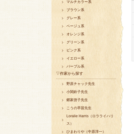
マルチカラー系
ブラウン系
グレー系
ベージュ系
オレンジ系
グリーン系
ピンク系
イエロー系
パープル系
▽作家から探す
野原チャック先生
小関鈴子先生
郷家啓子先生
こうの早苗先生
Loralie Harris（ロラライハリ
ス）
ひまわりや（中原淳一）