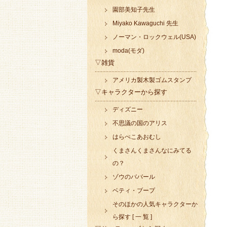
園部美知子先生
Miyako Kawaguchi 先生
ノーマン・ロックウェル(USA)
moda(モダ)
▽雑貨
アメリカ製木製ゴムスタンプ
▽キャラクターから探す
ディズニー
不思議の国のアリス
はらぺこあおむし
くまさんくまさんなにみてる
の？
ゾウのババール
ベティ・ブープ
そのほかの人気キャラクターか
ら探す [ 一 覧 ]