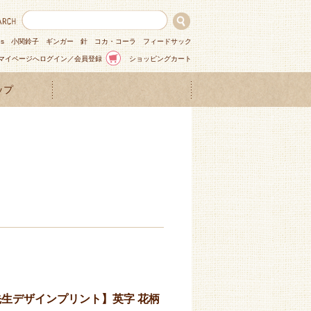
ns
小関鈴子
ギンガー
針
コカ・コーラ
フィードサック
マイページへログイン／会員登録
ショッピングカート
ップ
先生デザインプリント】英字 花柄