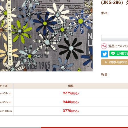
(JKS-296
価格:
返品について
数量:
サイズ
価格
¥275
cm×37cm
(税込)
¥440
cm×55cm
(税込)
¥770
m×110cm
(税込)