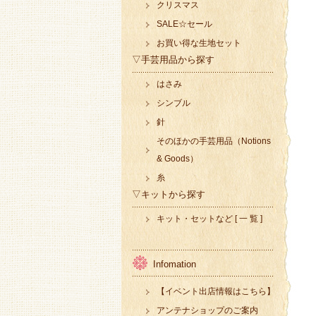
クリスマス
SALE☆セール
お買い得な生地セット
▽手芸用品から探す
はさみ
シンブル
針
そのほかの手芸用品（Notions
& Goods）
糸
▽キットから探す
キット・セットなど [ 一 覧 ]
Infomation
【イベント出店情報はこちら】
アンテナショップのご案内