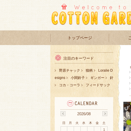
トップページ
注目のキーワード
野原チャック
猫柄
Loralie D
esigns
小関鈴子
ギンガー
針
コカ・コーラ
フィードサック
2026/08
日
月
火
水
木
金
土
1