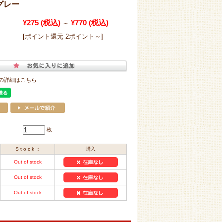
）グレー
¥275
(税込)
¥770
(税込)
～
[ポイント還元 2ポイント～]
の詳細はこちら
枚
S t o c k ：
購入
Out of stock
Out of stock
Out of stock