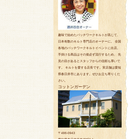
趣味で始めたパッチワークキルトが高じて、
日本有数のキルト専門店のオーナーに。 全国
各地のパッチワークキルトイベントに出店。
手掛ける商品はその後必ず流行するため、 先
見の目があるとスタッフからの信頼も厚いで
す。 キルトを愛する店長です。実店舗は愛知
県春日井市にあります。ぜひお立ち寄りくだ
さい。
コットンガーデン
〒486-0943