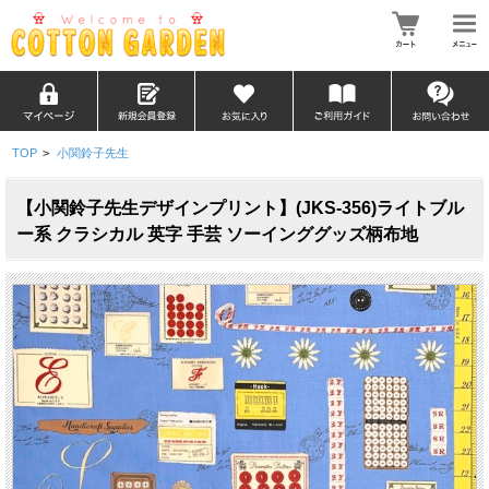
TOP
>
小関鈴子先生
【小関鈴子先生デザインプリント】(JKS-356)ライトブル
ー系 クラシカル 英字 手芸 ソーインググッズ柄布地