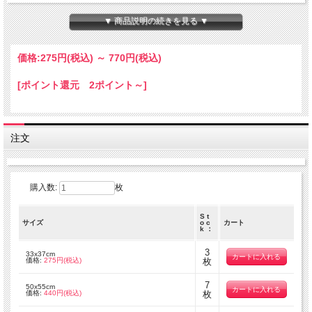
す。
▼ 商品説明の続きを見る ▼
【ご注文数量と商品サイズについて】
・50 x 110 cm 以外の商品
全て掲載サイズにてカットされております。
価格:
275円
(税込)
～
770円
(税込)
複数枚でご注文を頂いても繋がった状態の商品でのお届けとはなりません。
[ポイント還元 2ポイント～]
・50 x 110 cm の商品
50 x 110 cm の商品につきましては出来る限りつながった商品をご用意致しま
すが
在庫状況によっては50x110cm単位でカットされた商品でのお届けとなりま
す。
注文
数量 １ ＝ 50 cm ( 50 x 110 cm )
数量 ２ ＝ 1 m ( 100 x 110 cm )
数量 ３ ＝ 1.5 m ( 150 x 110 cm )
購入数:
枚
S t
サイズ
o c
カート
k ：
3
33x37cm
価格:
275円(税込)
枚
7
50x55cm
価格:
440円(税込)
枚