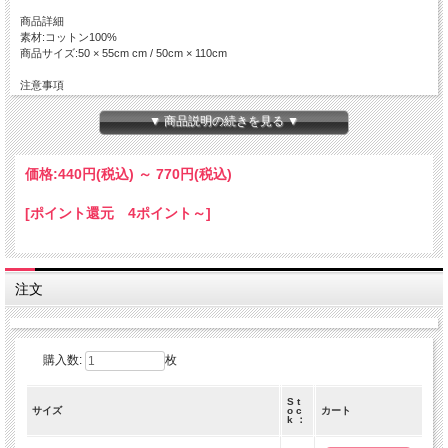
商品詳細
素材:コットン100%
商品サイズ:50 × 55cm cm / 50cm × 110cm
注意事項
【商品画像について】
▼ 商品説明の続きを見る ▼
実際の色に近くなる様、撮影・色調補正は行っておりますが、
ディスプレイの種類や設定状況によっては色が異なって見える場合があります。
価格:
440円
(税込)
～
770円
(税込)
【ご注文数量と商品サイズについて】
[ポイント還元 4ポイント～]
・50 x 55 cm の商品
全て掲載サイズにてカットされております。
複数枚でご注文を頂いても、繋がった状態の商品でのお届けとはなりません。
・50 x 110 cm の商品
注文
50 x 110 cm の商品につきましては出来る限りつながった商品をご用意致します
が、
在庫状況によっては50x110cm単位でカットされた商品でのお届けとなります。
数量 １ ＝ 50 cm ( 50 x 110 cm )
購入数:
枚
数量 ２ ＝ 1 m ( 100 x 110 cm )
S t
サイズ
o c
カート
k ：