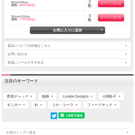
2
50cm×55cm
価格:
440円(税込)
枚
3
50cm×110cm
価格:
770円(税込)
枚
返品についての詳細はこちら
お問い合わせ
友達にメールですすめる
注目のキーワード
野原チャック
猫柄
Loralie Designs
小関鈴子
ギンガー
針
コカ・コーラ
フィードサック
お店のトップへ戻る