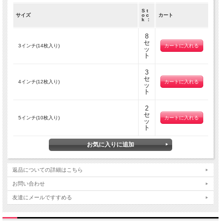
素材 コットン100% （シャーディング ）
S t
サイズ
o c
カート
k ：
商品サイズ／入り枚数
3インチ（直径約7.6cm）／14枚
8
4インチ（直径約10.2cm）／12枚
セ
5インチ（直径約12.7cm）／10枚 ※全てサイズ毎にカット済みです。
3インチ(14枚入り)
ッ
ト
注意事項
【商品画像について】
3
セ
4インチ(12枚入り)
●青または黄色(インチとセンチの表記あり)の定規とセットで撮影している画像の
ッ
ト
布の販売ページです。
他の画像はサイズ感や布を用いて作られた作品画像などをご参考にして頂くための
ものであり、
2
セ
お届けする商品内容には含まれません。
5インチ(10枚入り)
ッ
●実際の色に近くなる様、撮影・色調補正は行っておりますが
ト
ディスプレイの種類や設定状況によっては色が異なって見える場合があります。
返品についての詳細はこちら
お問い合わせ
友達にメールですすめる