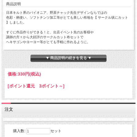
商品説明
日本キルト界のパイオニア、野原チャック先生デザインならではの
色彩・柄使い、ソフトチンツ加工等がとても美しい布地を【 サークル状にカット
】しました。
すぐに作品作りができる！と、出店イベント先のお客様や
講師の方々から大好評のサークルカット布セットで
ヘキサゴンやヨーヨー等がとても手軽に作れるように。
自分で型をとった生地を１枚１枚、地道に手作業で切っていくのは
時間や労力が掛かって大変な作業。
▼ 商品説明の続きを見る ▼
製作前の必要な素材の準備とはいえ、できることならやりたくないですよね…！
そんなお声をなんとかしたくて、キルターに人気の布地シリーズを
価格:
330円
(税込)
用いて生まれたのが『丸カット済み布セット』です。
[ポイント還元 3ポイント～]
サイズは3インチ、4インチ、5インチの3サイズ展開。
作品に合わせたお好みのサイズを決めたら豊富な色柄ラインナップの
中から自由にセレクトして頂き、1セットを必要枚数分ご購入頂くだけ。
注文
カットには時間がかかりますので、在庫があるうちにぜひまとめてお買い求め下さ
いませ。
商品詳細
購入数:
セット