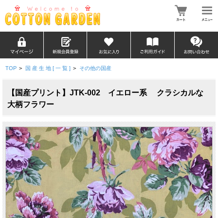
TOP
>
国 産 生 地 [ 一 覧 ]
>
その他の国産
【国産プリント】JTK-002 イエロー系 クラシカルな
大柄フラワー