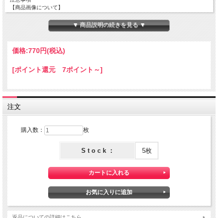
【商品画像について】
実際の色に近くなる様、撮影・色調補正は行っておりますが、ディスプレイの種類
や設定状況によっては色が異なって見える場合があります。
▼ 商品説明の続きを見る ▼
【ご注文数量と商品サイズについて】
・50 x 110 cm の商品
価格:
770円
(税込)
出来る限り繋がった商品をご用意致しますが
在庫状況によっては50x110cm単位でカットされた商品でのお届けとなります。
[ポイント還元 7ポイント～]
注文
購入数：
枚
S t o c k ：
5枚
返品についての詳細はこちら