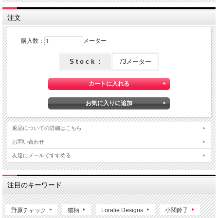
注文
購入数：
メーター
S t o c k ：
73メーター
返品についての詳細はこちら
お問い合わせ
友達にメールですすめる
注目のキーワード
野原チャック
猫柄
Loralie Designs
小関鈴子