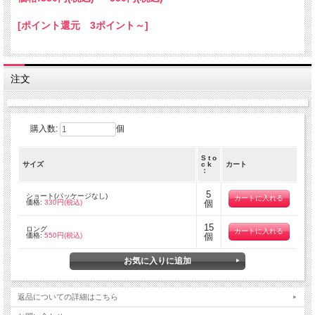
[ポイント還元 3ポイント～]
注文
購入数:
個
S t o
サイズ
c k
カート
：
5
ショート(パッケージなし)
価格:
330円(税込)
個
15
ロング
価格:
550円(税込)
個
返品についての詳細はこちら