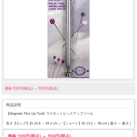
価格:330円(税込)
～
550円(税込)
商品説明
【Magnetic Pick-Up Tool】マグネットピックアップツール
長さ【ロング】約 15.8 ～ 94.2 cm ／【ショート】約 13.2 ～ 66 cm ( 最小 ～ 最大 )
価格:
330円
(税込)
～
550円
(税込)