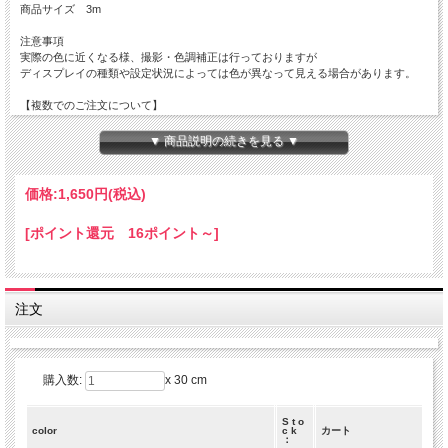
商品サイズ 3m
注意事項
実際の色に近くなる様、撮影・色調補正は行っておりますが
ディスプレイの種類や設定状況によっては色が異なって見える場合があります。
【複数でのご注文について】
3m単位でカットされた商品でのお届けになります。
複数のご注文をいただいてもつながったもののお届けはできませんので予めご了承
▼ 商品説明の続きを見る ▼
くださいませ。
価格:
1,650円
(税込)
[ポイント還元 16ポイント～]
注文
購入数:
x 30 cm
S t o
color
c k
カート
：