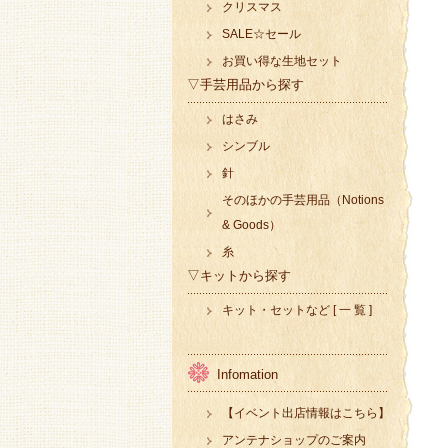
クリスマス
SALE☆セール
お買い得な生地セット
▽手芸用品から探す
はさみ
シンブル
針
そのほかの手芸用品（Notions
& Goods）
糸
▽キットから探す
キット・セットなど [ 一 覧 ]
Infomation
【イベント出店情報はこちら】
アンテナショップのご案内