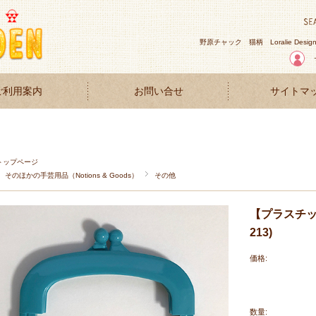
野原チャック
猫柄
Loralie Desig
ご利用案内
お問い合せ
サイトマ
トップページ
そのほかの手芸用品（Notions & Goods）
その他
【プラスチック
213)
価格:
数量: