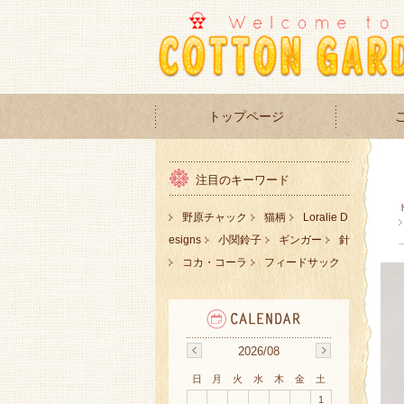
トップページ
注目のキーワード
野原チャック
猫柄
Loralie D
esigns
小関鈴子
ギンガー
針
コカ・コーラ
フィードサック
2026/08
日
月
火
水
木
金
土
1