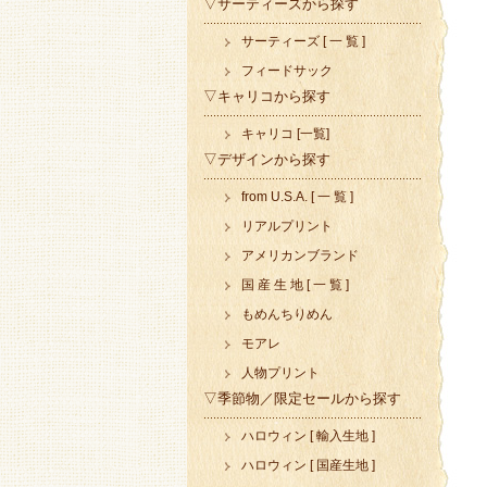
▽サーティーズから探す
サーティーズ [ 一 覧 ]
フィードサック
▽キャリコから探す
キャリコ [一覧]
▽デザインから探す
from U.S.A. [ 一 覧 ]
リアルプリント
アメリカンブランド
国 産 生 地 [ 一 覧 ]
もめんちりめん
モアレ
人物プリント
▽季節物／限定セールから探す
ハロウィン [ 輸入生地 ]
ハロウィン [ 国産生地 ]