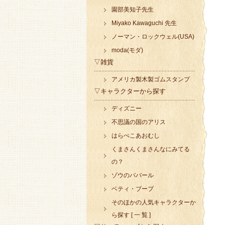
園部美知子先生
Miyako Kawaguchi 先生
ノーマン・ロックウェル(USA)
moda(モダ)
▽雑貨
アメリカ製木製ゴムスタンプ
▽キャラクターから探す
ディズニー
不思議の国のアリス
はらぺこあおむし
くまさんくまさんなにみてる
の？
ゾウのババール
ベティ・ブープ
そのほかの人気キャラクターか
ら探す [ 一 覧 ]