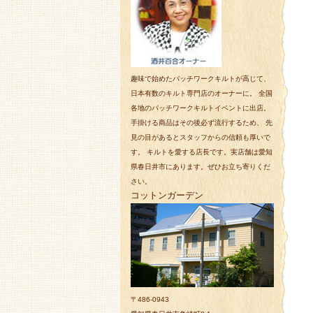
趣味で始めたパッチワークキルトが高じて、
日本有数のキルト専門店のオーナーに。 全国
各地のパッチワークキルトイベントに出店。
手掛ける商品はその後必ず流行するため、 先
見の目があるとスタッフからの信頼も厚いで
す。 キルトを愛する店長です。実店舗は愛知
県春日井市にあります。ぜひお立ち寄りくだ
さい。
コットンガーデン
〒486-0943