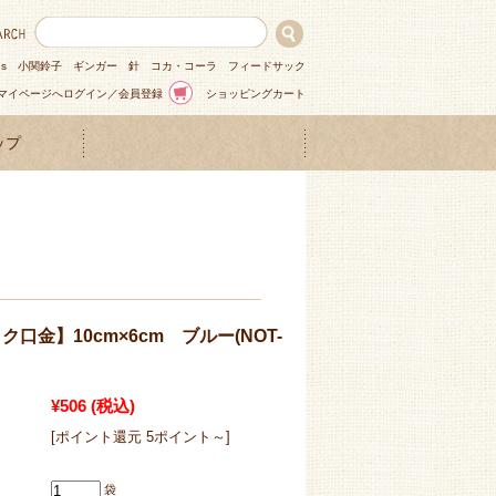
ns
小関鈴子
ギンガー
針
コカ・コーラ
フィードサック
マイページへログイン／会員登録
ショッピングカート
ップ
口金】10cm×6cm ブルー(NOT-
¥506
(税込)
[ポイント還元 5ポイント～]
袋