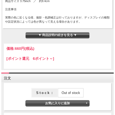
商品サイズ 3.75inch ／ 約9.4cm
注意事項
実際の色に近くなる様、撮影・色調補正は行っておりますが、ディスプレイの種類
や設定状況によっては色が異なって見える場合があります。
輸送時にプラスッチックケースの割れ・擦り傷が発生している商品があります。
▼ 商品説明の続きを見る ▼
Heirloom Embroidery はさみ
価格:
660円
(税込)
[ポイント還元 6ポイント～]
注文
S t o c k ：
Out of stock