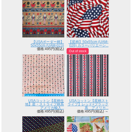
【USAボーダー柄】
【星柄】50x55cm (UAM-
50x55cm (UAM-023)
026) カラーバリエーシ...
価格:495円(税込)
Out of stock
USAコットン【星柄生
USAコットン【星柄スト
地】星・ストライプ柄系
ライプ】レッド×ブラック
アメリカ輸入...
系 アメリカ...
価格:495円(税込)
価格:495円(税込)
～