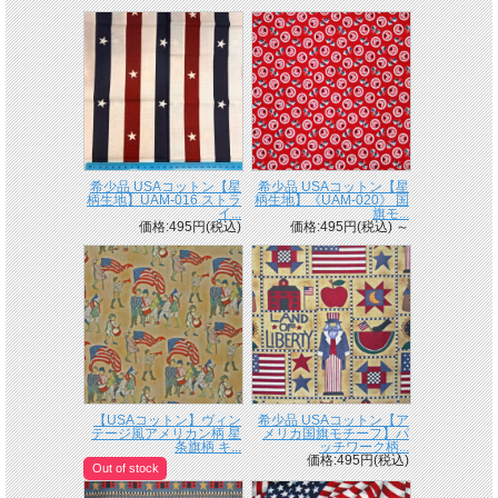
希少品 USAコットン【星
希少品 USAコットン【星
柄生地】UAM-016 ストラ
柄生地】《UAM-020》 国
イ...
旗モ...
価格:495円(税込)
価格:495円(税込)
～
【USAコットン】ヴィン
希少品 USAコットン【ア
テージ風アメリカン柄 星
メリカ国旗モチーフ】パ
条旗柄 キ...
ッチワーク柄...
価格:495円(税込)
Out of stock