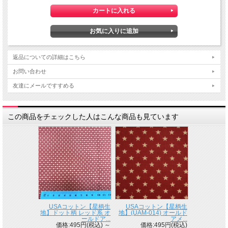
返品についての詳細はこちら
お問い合わせ
友達にメールですすめる
この商品をチェックした人はこんな商品も見ています
USAコットン【星柄生
USAコットン【星柄生
地】ドット柄 レッド系 オ
地】(UAM-014) オールド
ールドア...
アメ...
価格:495円(税込)
～
価格:495円(税込)