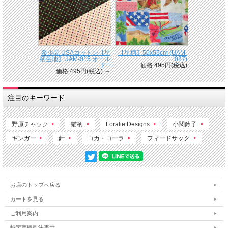
希少品 USAコットン【星
【星柄】50x55cm (UAM-
柄生地】UAM-015 オール
027)
ド...
価格:495円(税込)
価格:495円(税込)
～
注目のキーワード
野原チャック
猫柄
Loralie Designs
小関鈴子
ギンガー
針
コカ・コーラ
フィードサック
お店のトップへ戻る
カートを見る
ご利用案内
特定商取引法表示