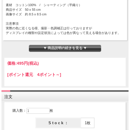
素材 コットン100% / シャーティング（平織り）
商品サイズ 50 x 55 cm
画像サイズ 約 8.5 x 8.5 cm
注意事項
実際の色に近くなる様、撮影・色調補正は行っておりますが
ディスプレイの種類や設定状況によっては色が異なって見える場合があります。
コットンガーデン／CottonGarden／カットクロス／アメリカン／星柄
▼ 商品説明の続きを見る ▼
価格:
495円
(税込)
[ポイント還元 4ポイント～]
注文
購入数：
枚
S t o c k ：
1枚