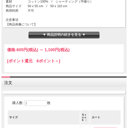
素材 コットン100% / シャーティング（平織り）
商品サイズ 50 x 55 cm / 50 x 110 cm
商用利用 不可
注意事項
【商品画像について】
実際の色に近くなる様、撮影・色調補正は行っておりますが、
ディスプレイの種類や設定状況によっては色が異なって見える場合がありま
▼ 商品説明の続きを見る ▼
す。
【ご注文数量と商品サイズについて】
価格:
605円
(税込)
～
1,100円
(税込)
・50 x 55 cm の商品
全て掲載サイズにてカットされております。
[ポイント還元 6ポイント～]
複数枚でご注文を頂いても、繋がった状態の商品でのお届けとはなりません。
・50 x 110 cm の商品
50 x 110 cm の商品につきましては、出来る限り繋がった商品をご用意致しま
すが、
注文
在庫状況によっては、<b>50x110cm単位でカットされた商品</b>でのお届けと
なります。
数量 １ ＝ 50 cm ( 50 x 110 cm )
数量 ２ ＝ 1 m ( 100 x 110 cm )
購入数:
枚
数量 ３ ＝ 1.5 m ( 150 x 110 cm )
S t
サイズ
o c
カート
k ：