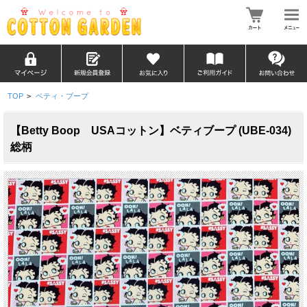
TOP
>
ベティ・ブープ
【Betty Boop USAコットン】ベティブープ (UBE-034)
総柄