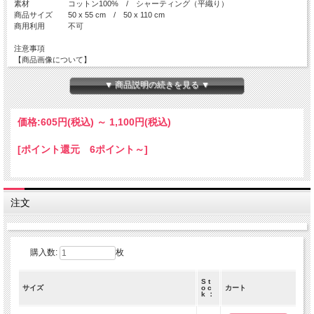
素材 コットン100% / シャーティング（平織り）
商品サイズ 50 x 55 cm / 50 x 110 cm
商用利用 不可
注意事項
【商品画像について】
実際の色に近くなる様、撮影・色調補正は行っておりますが、
ディスプレイの種類や設定状況によっては色が異なって見える場合がありま
▼ 商品説明の続きを見る ▼
す。
【ご注文数量と商品サイズについて】
価格:
605円
(税込)
～
1,100円
(税込)
・50 x 55 cm の商品
全て掲載サイズにてカットされております。
[ポイント還元 6ポイント～]
複数枚でご注文を頂いても、繋がった状態の商品でのお届けとはなりません。
・50 x 110 cm の商品
50 x 110 cm の商品につきましては、出来る限り繋がった商品をご用意致しま
すが、
注文
在庫状況によっては、<b>50x110cm単位でカットされた商品</b>でのお届けと
なります。
数量 １ ＝ 50 cm ( 50 x 110 cm )
数量 ２ ＝ 1 m ( 100 x 110 cm )
購入数:
枚
数量 ３ ＝ 1.5 m ( 150 x 110 cm )
S t
サイズ
o c
カート
k ：