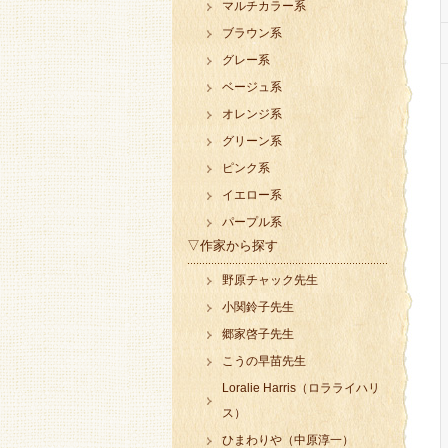
マルチカラー系
ブラウン系
グレー系
ベージュ系
オレンジ系
グリーン系
ピンク系
イエロー系
パープル系
▽作家から探す
野原チャック先生
小関鈴子先生
郷家啓子先生
こうの早苗先生
Loralie Harris（ロラライハリ
ス）
ひまわりや（中原淳一）