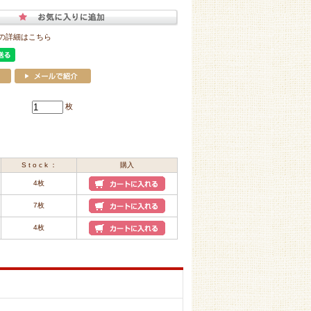
の詳細はこちら
枚
S t o c k ：
購入
4枚
7枚
4枚