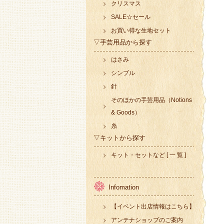
クリスマス
SALE☆セール
お買い得な生地セット
▽手芸用品から探す
はさみ
シンブル
針
そのほかの手芸用品（Notions
& Goods）
糸
▽キットから探す
キット・セットなど [ 一 覧 ]
Infomation
【イベント出店情報はこちら】
アンテナショップのご案内