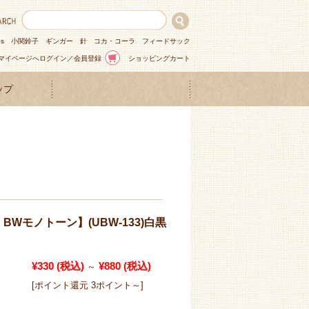
ns
小関鈴子
ギンガー
針
コカ・コーラ
フィードサック
マイページへログイン／会員登録
ショッピングカート
ップ
BWモノトーン】(UBW-133)白黒
¥330
(税込)
¥880
(税込)
～
[ポイント還元 3ポイント～]