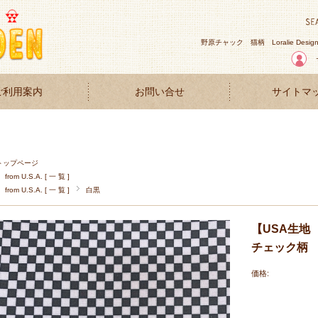
野原チャック
猫柄
Loralie Desig
ご利用案内
お問い合せ
サイトマ
トップページ
from U.S.A. [ 一 覧 ]
from U.S.A. [ 一 覧 ]
白黒
【USA生地 
チェック柄
価格: