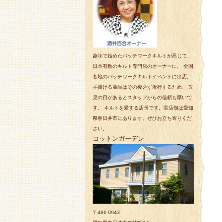
趣味で始めたパッチワークキルトが高じて、
日本有数のキルト専門店のオーナーに。 全国
各地のパッチワークキルトイベントに出店。
手掛ける商品はその後必ず流行するため、 先
見の目があるとスタッフからの信頼も厚いで
す。 キルトを愛する店長です。実店舗は愛知
県春日井市にあります。ぜひお立ち寄りくだ
さい。
コットンガーデン
〒486-0943