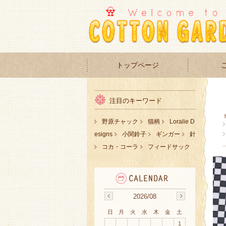
トップページ
注目のキーワード
野原チャック
猫柄
Loralie D
esigns
小関鈴子
ギンガー
針
コカ・コーラ
フィードサック
2026/08
日
月
火
水
木
金
土
1