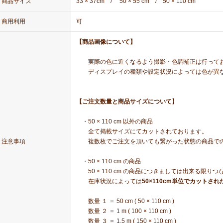
商品サイズ
33 × 37cm / 50 × 55 cm / 50 × 110 cm
商用利用
可
【商品画像について】
実際の色に近くなるよう撮影・色調補正は行って
ディスプレイの種類や設定状況によっては色が異な
【ご注文数量と商品サイズについて】
・50 × 110 cm 以外の商品
全て掲載サイズにてカットされております。
注意事項
複数枚でご注文を頂いても繋がった状態の商品での
・50 × 110 cm の商品
50 × 110 cm の商品につきましては出来る限り
在庫状況によっては
50×110cm単位でカットされ
数量 １ ＝ 50 cm ( 50 × 110 cm )
数量 ２ ＝ 1 m ( 100 × 110 cm )
数量 ３ ＝ 1.5 m ( 150 × 110 cm )