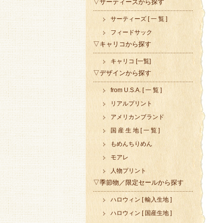
▽サーティーズから探す
サーティーズ [ 一 覧 ]
フィードサック
▽キャリコから探す
キャリコ [一覧]
▽デザインから探す
from U.S.A. [ 一 覧 ]
リアルプリント
アメリカンブランド
国 産 生 地 [ 一 覧 ]
もめんちりめん
モアレ
人物プリント
▽季節物／限定セールから探す
ハロウィン [ 輸入生地 ]
ハロウィン [ 国産生地 ]