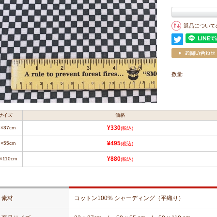
返品について
数量:
サイズ
価格
3×37cm
¥330
(税込)
0×55cm
¥495
(税込)
×110cm
¥880
(税込)
素材
コットン100% シャーディング（平織り）