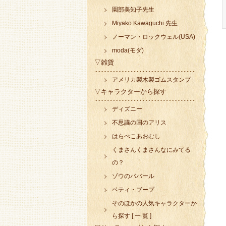
園部美知子先生
Miyako Kawaguchi 先生
ノーマン・ロックウェル(USA)
moda(モダ)
▽雑貨
アメリカ製木製ゴムスタンプ
▽キャラクターから探す
ディズニー
不思議の国のアリス
はらぺこあおむし
くまさんくまさんなにみてる
の？
ゾウのババール
ベティ・ブープ
そのほかの人気キャラクターか
ら探す [ 一 覧 ]