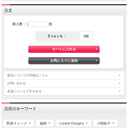
注文
購入数：
枚
S t o c k ：
4枚
返品についての詳細はこちら
お問い合わせ
友達にメールですすめる
注目のキーワード
野原チャック
猫柄
Loralie Designs
小関鈴子