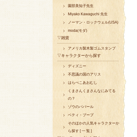
園部美知子先生
Miyako Kawaguchi 先生
ノーマン・ロックウェル(USA)
moda(モダ)
▽雑貨
アメリカ製木製ゴムスタンプ
▽キャラクターから探す
ディズニー
不思議の国のアリス
はらぺこあおむし
くまさんくまさんなにみてる
の？
ゾウのババール
ベティ・ブープ
そのほかの人気キャラクターか
ら探す [ 一 覧 ]