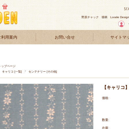
野原チャック
猫柄
Loralie Desig
ご利用案内
お問い合せ
サイトマ
トップページ
キャリコ [一覧]
センテナリー [その他]
【キャリコ】50
価格:
数量:
在庫: