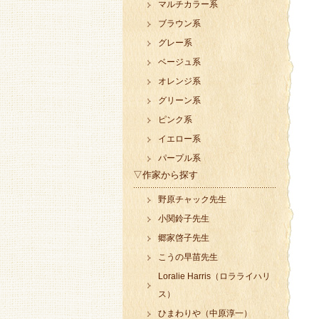
マルチカラー系
ブラウン系
グレー系
ベージュ系
オレンジ系
グリーン系
ピンク系
イエロー系
パープル系
▽作家から探す
野原チャック先生
小関鈴子先生
郷家啓子先生
こうの早苗先生
Loralie Harris（ロラライハリ
ス）
ひまわりや（中原淳一）