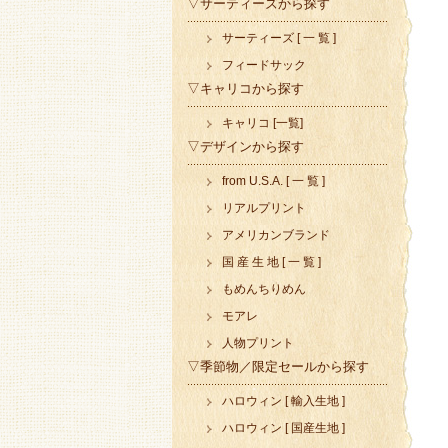
▽サーティーズから探す
サーティーズ [ 一 覧 ]
フィードサック
▽キャリコから探す
キャリコ [一覧]
▽デザインから探す
from U.S.A. [ 一 覧 ]
リアルプリント
アメリカンブランド
国 産 生 地 [ 一 覧 ]
もめんちりめん
モアレ
人物プリント
▽季節物／限定セールから探す
ハロウィン [ 輸入生地 ]
ハロウィン [ 国産生地 ]