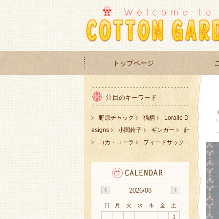
トップページ
注目のキーワード
野原チャック
猫柄
Loralie D
esigns
小関鈴子
ギンガー
針
コカ・コーラ
フィードサック
2026/08
日
月
火
水
木
金
土
1