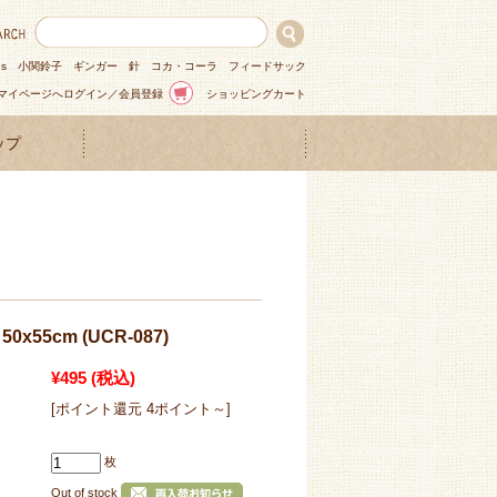
ns
小関鈴子
ギンガー
針
コカ・コーラ
フィードサック
マイページへログイン／会員登録
ショッピングカート
ップ
x55cm (UCR-087)
¥495
(税込)
[ポイント還元 4ポイント～]
枚
Out of stock