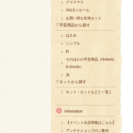
クリスマス
SALE☆セール
お買い得な生地セット
▽手芸用品から探す
はさみ
シンブル
針
そのほかの手芸用品（Notions
& Goods）
糸
▽キットから探す
キット・セットなど [ 一 覧 ]
Infomation
【イベント出店情報はこちら】
アンテナショップのご案内