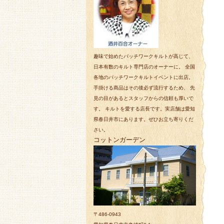
趣味で始めたパッチワークキルトが高じて、
日本有数のキルト専門店のオーナーに。 全国
各地のパッチワークキルトイベントに出店。
手掛ける商品はその後必ず流行するため、 先
見の目があるとスタッフからの信頼も厚いで
す。 キルトを愛する店長です。実店舗は愛知
県春日井市にあります。ぜひお立ち寄りくだ
さい。
コットンガーデン
〒486-0943