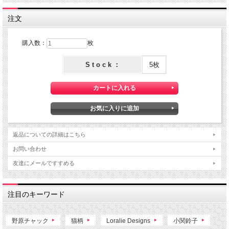
注文
購入数：
枚
S t o c k ：
5枚
返品についての詳細はこちら
お問い合わせ
友達にメールですすめる
注目のキーワード
野原チャック
猫柄
Loralie Designs
小関鈴子