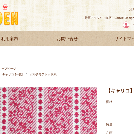
野原チャック
猫柄
Loralie Desig
ご利用案内
お問い合せ
サイトマ
トップページ
キャリコ [一覧]
ボルチモアレッド系
【キャリコ】50
価格:
数量:
在庫: