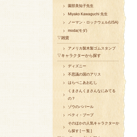
園部美知子先生
Miyako Kawaguchi 先生
ノーマン・ロックウェル(USA)
moda(モダ)
▽雑貨
アメリカ製木製ゴムスタンプ
▽キャラクターから探す
ディズニー
不思議の国のアリス
はらぺこあおむし
くまさんくまさんなにみてる
の？
ゾウのババール
ベティ・ブープ
そのほかの人気キャラクターか
ら探す [ 一 覧 ]