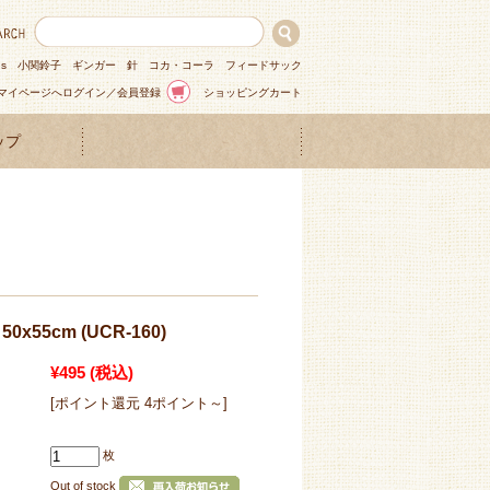
ns
小関鈴子
ギンガー
針
コカ・コーラ
フィードサック
マイページへログイン／会員登録
ショッピングカート
ップ
x55cm (UCR-160)
¥495
(税込)
[ポイント還元 4ポイント～]
枚
Out of stock