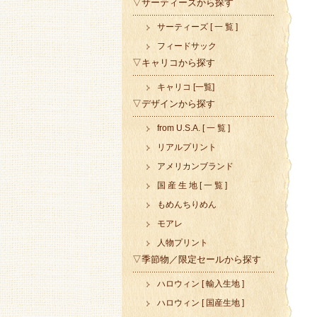
▽サーティーズから探す
サーティーズ [ 一 覧 ]
フィードサック
▽キャリコから探す
キャリコ [一覧]
▽デザインから探す
from U.S.A. [ 一 覧 ]
リアルプリント
アメリカンブランド
国 産 生 地 [ 一 覧 ]
もめんちりめん
モアレ
人物プリント
▽季節物／限定セールから探す
ハロウィン [ 輸入生地 ]
ハロウィン [ 国産生地 ]