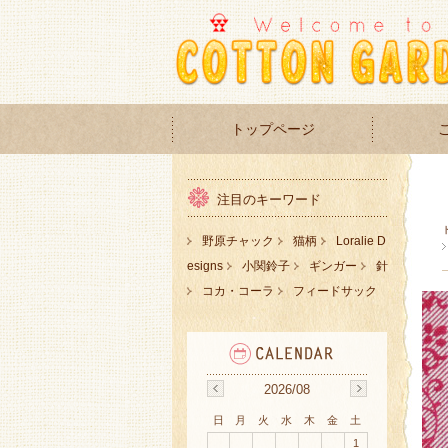
トップページ
注目のキーワード
野原チャック
猫柄
Loralie D
esigns
小関鈴子
ギンガー
針
コカ・コーラ
フィードサック
2026/08
日
月
火
水
木
金
土
1