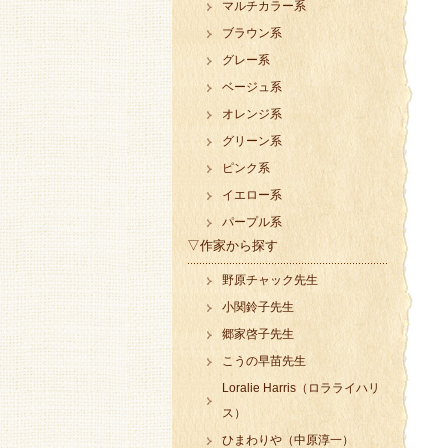
マルチカラー系
ブラウン系
グレー系
ベージュ系
オレンジ系
グリーン系
ピンク系
イエロー系
パープル系
▽作家から探す
野原チャック先生
小関鈴子先生
郷家啓子先生
こうの早苗先生
Loralie Harris（ロラライハリ
ス）
ひまわりや（中原淳一）