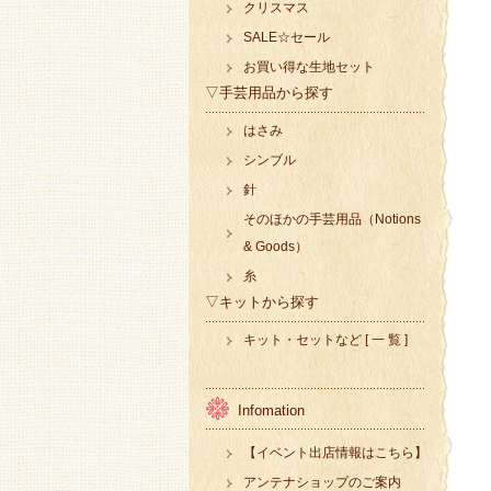
クリスマス
SALE☆セール
お買い得な生地セット
▽手芸用品から探す
はさみ
シンブル
針
そのほかの手芸用品（Notions
& Goods）
糸
▽キットから探す
キット・セットなど [ 一 覧 ]
Infomation
【イベント出店情報はこちら】
アンテナショップのご案内