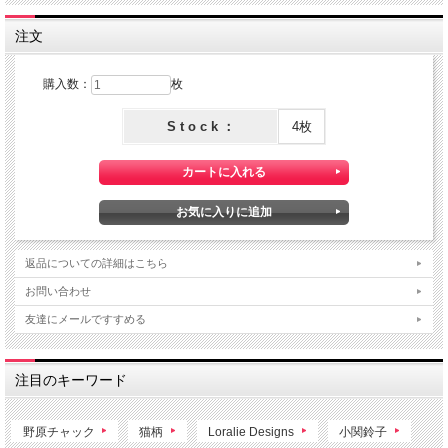
注文
購入数：
枚
S t o c k ：
4枚
返品についての詳細はこちら
お問い合わせ
友達にメールですすめる
注目のキーワード
野原チャック
猫柄
Loralie Designs
小関鈴子