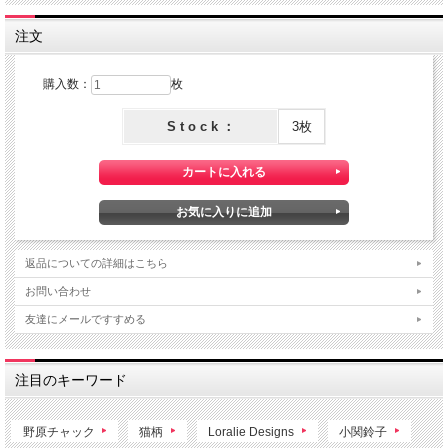
注文
購入数：
枚
S t o c k ：
3枚
返品についての詳細はこちら
お問い合わせ
友達にメールですすめる
注目のキーワード
野原チャック
猫柄
Loralie Designs
小関鈴子