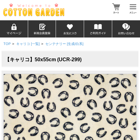
TOP
>
キャリコ [一覧]
>
センテナリー [生成/白系]
【キャリコ】50x55cm (UCR-299)