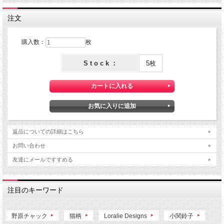
注文
購入数：
枚
S t o c k ：
5枚
返品についての詳細はこちら
お問い合わせ
友達にメールですすめる
注目のキーワード
野原チャック
猫柄
Loralie Designs
小関鈴子