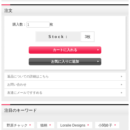
注文
購入数：
枚
S t o c k ：
3枚
返品についての詳細はこちら
お問い合わせ
友達にメールですすめる
注目のキーワード
野原チャック
猫柄
Loralie Designs
小関鈴子