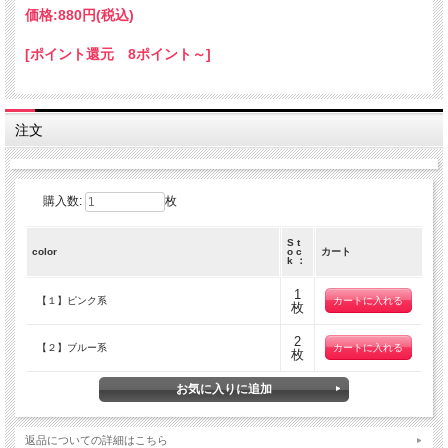
価格:
880円
(税込)
[ポイント還元 8ポイント～]
注文
購入数:
枚
S t
color
o c
カート
k ：
1
【１】ピンク系
枚
2
【２】ブルー系
枚
返品についての詳細はこちら