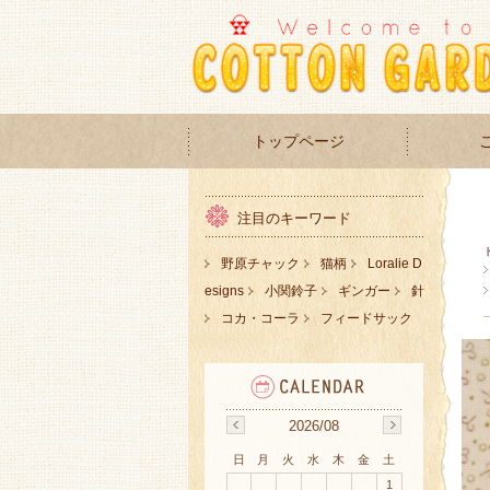
トップページ
注目のキーワード
野原チャック
猫柄
Loralie D
esigns
小関鈴子
ギンガー
針
コカ・コーラ
フィードサック
2026/08
日
月
火
水
木
金
土
1