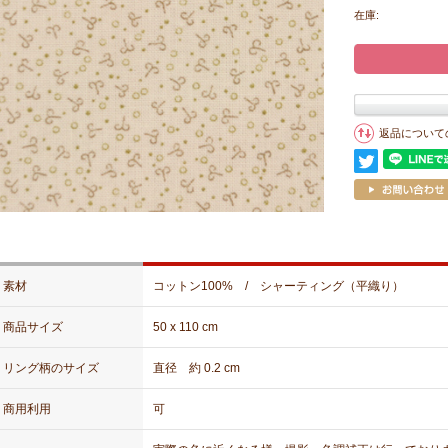
在庫:
返品について
素材
コットン100% / シャーティング（平織り）
商品サイズ
50 x 110 cm
リング柄のサイズ
直径 約 0.2 cm
商用利用
可