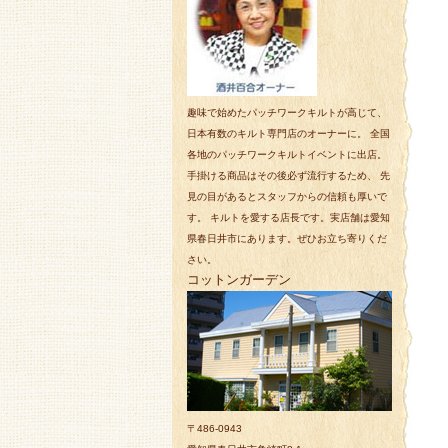
趣味で始めたパッチワークキルトが高じて、
日本有数のキルト専門店のオーナーに。 全国
各地のパッチワークキルトイベントに出店。
手掛ける商品はその後必ず流行するため、 先
見の目があるとスタッフからの信頼も厚いで
す。 キルトを愛する店長です。実店舗は愛知
県春日井市にあります。ぜひお立ち寄りくだ
さい。
コットンガーデン
〒486-0943