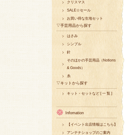
クリスマス
SALE☆セール
お買い得な生地セット
▽手芸用品から探す
はさみ
シンブル
針
そのほかの手芸用品（Notions
& Goods）
糸
▽キットから探す
キット・セットなど [ 一 覧 ]
Infomation
【イベント出店情報はこちら】
アンテナショップのご案内