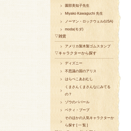
園部美知子先生
Miyako Kawaguchi 先生
ノーマン・ロックウェル(USA)
moda(モダ)
▽雑貨
アメリカ製木製ゴムスタンプ
▽キャラクターから探す
ディズニー
不思議の国のアリス
はらぺこあおむし
くまさんくまさんなにみてる
の？
ゾウのババール
ベティ・ブープ
そのほかの人気キャラクターか
ら探す [ 一 覧 ]