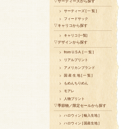
▽サーティーズから探す
サーティーズ [ 一 覧 ]
フィードサック
▽キャリコから探す
キャリコ [一覧]
▽デザインから探す
from U.S.A. [ 一 覧 ]
リアルプリント
アメリカンブランド
国 産 生 地 [ 一 覧 ]
もめんちりめん
モアレ
人物プリント
▽季節物／限定セールから探す
ハロウィン [ 輸入生地 ]
ハロウィン [ 国産生地 ]