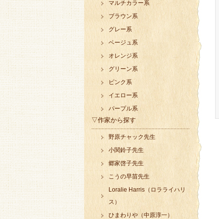
マルチカラー系
ブラウン系
グレー系
ベージュ系
オレンジ系
グリーン系
ピンク系
イエロー系
パープル系
▽作家から探す
野原チャック先生
小関鈴子先生
郷家啓子先生
こうの早苗先生
Loralie Harris（ロラライハリ
ス）
ひまわりや（中原淳一）