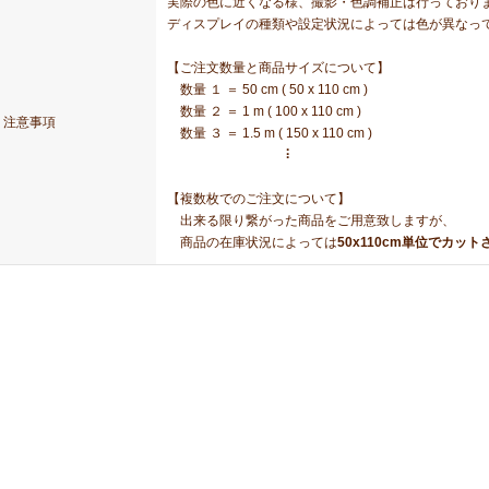
実際の色に近くなる様、撮影・色調補正は行っており
ディスプレイの種類や設定状況によっては色が異なっ
【ご注文数量と商品サイズについて】
数量 １ ＝ 50 cm ( 50 x 110 cm )
数量 ２ ＝ 1 m ( 100 x 110 cm )
注意事項
数量 ３ ＝ 1.5 m ( 150 x 110 cm )
⠇
【複数枚でのご注文について】
出来る限り繋がった商品をご用意致しますが、
商品の在庫状況によっては
50x110cm単位でカッ