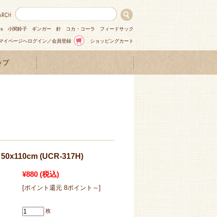
ns
小関鈴子
ギンガー
針
コカ・コーラ
フィードサック
マイページへログイン／会員登録
ショッピングカート
ップ
x110cm (UCR-317H)
¥880
(税込)
[ポイント還元 8ポイント～]
枚