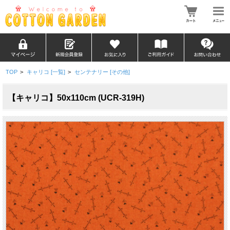
TOP
>
キャリコ [一覧]
>
センテナリー [その他]
【キャリコ】50x110cm (UCR-319H)