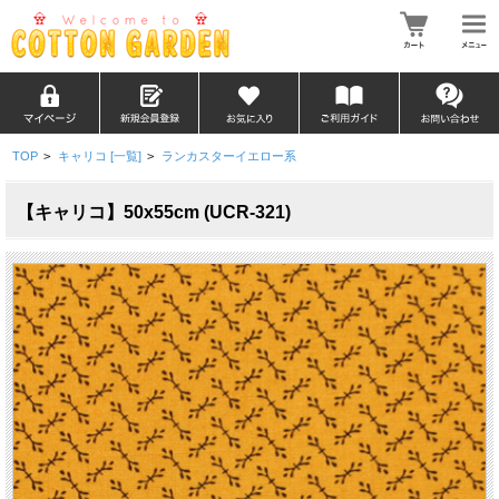
TOP
>
キャリコ [一覧]
>
ランカスターイエロー系
【キャリコ】50x55cm (UCR-321)