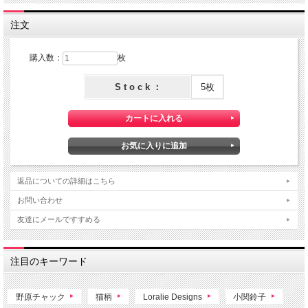
注文
購入数：
枚
S t o c k ：
5枚
返品についての詳細はこちら
お問い合わせ
友達にメールですすめる
注目のキーワード
野原チャック
猫柄
Loralie Designs
小関鈴子