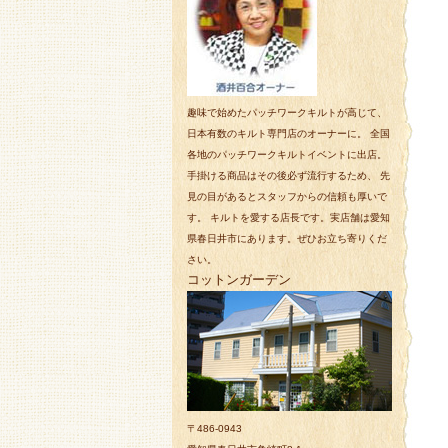
趣味で始めたパッチワークキルトが高じて、
日本有数のキルト専門店のオーナーに。 全国
各地のパッチワークキルトイベントに出店。
手掛ける商品はその後必ず流行するため、 先
見の目があるとスタッフからの信頼も厚いで
す。 キルトを愛する店長です。実店舗は愛知
県春日井市にあります。ぜひお立ち寄りくだ
さい。
コットンガーデン
〒486-0943