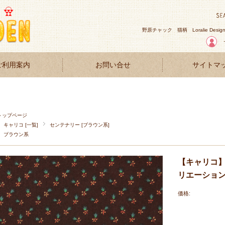
野原チャック
猫柄
Loralie Desig
ご利用案内
お問い合せ
サイトマ
トップページ
キャリコ [一覧]
センテナリー [ブラウン系]
ブラウン系
【キャリコ】 5
リエーショ
価格: