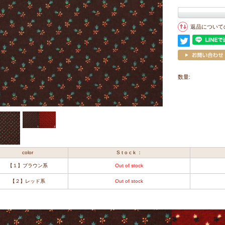
返品について
数量:
color
S t o c k ：
【１】ブラウン系
Out of stock
【２】レッド系
Out of stock