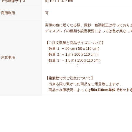
上部画像サイズ
約 10.7 x 10.7 cm
商用利用
可
実際の色に近くなる様、撮影・色調補正は行っており
ディスプレイの種類や設定状況によっては色が異なっ
【ご注文数量と商品サイズについて】
数量 １ ＝ 50 cm ( 50 x 110 cm )
数量 ２ ＝ 1 m ( 100 x 110 cm )
注意事項
数量 ３ ＝ 1.5 m ( 150 x 110 cm )
⠇
【複数枚でのご注文について】
出来る限り繋がった商品をご用意致しますが、
商品の在庫状況によっては
50x110cm単位でカッ