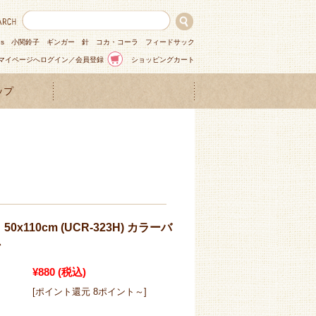
ns
小関鈴子
ギンガー
針
コカ・コーラ
フィードサック
マイページへログイン／会員登録
ショッピングカート
ップ
0x110cm (UCR-323H) カラーバ
ン
¥880
(税込)
[ポイント還元 8ポイント～]