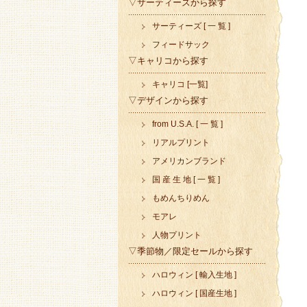
▽サーティーズから探す
サーティーズ [ 一 覧 ]
フィードサック
▽キャリコから探す
キャリコ [一覧]
▽デザインから探す
from U.S.A. [ 一 覧 ]
リアルプリント
アメリカンブランド
国 産 生 地 [ 一 覧 ]
もめんちりめん
モアレ
人物プリント
▽季節物／限定セールから探す
ハロウィン [ 輸入生地 ]
ハロウィン [ 国産生地 ]