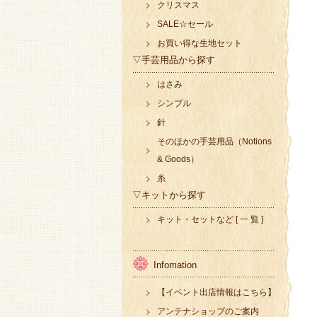
クリスマス
SALE☆セール
お買い得な生地セット
▽手芸用品から探す
はさみ
シンブル
針
そのほかの手芸用品（Notions
& Goods）
糸
▽キットから探す
キット・セットなど [ 一 覧 ]
Infomation
【イベント出店情報はこちら】
アンテナショップのご案内