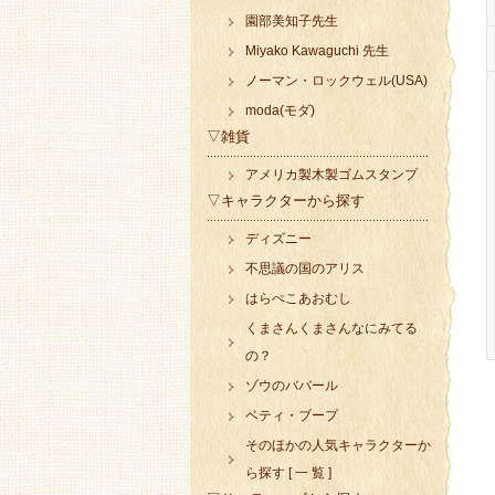
園部美知子先生
Miyako Kawaguchi 先生
ノーマン・ロックウェル(USA)
moda(モダ)
▽雑貨
アメリカ製木製ゴムスタンプ
▽キャラクターから探す
ディズニー
不思議の国のアリス
はらぺこあおむし
くまさんくまさんなにみてる
の？
ゾウのババール
ベティ・ブープ
そのほかの人気キャラクターか
ら探す [ 一 覧 ]