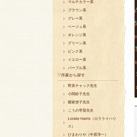
マルチカラー系
ブラウン系
グレー系
ベージュ系
オレンジ系
グリーン系
ピンク系
イエロー系
パープル系
▽作家から探す
野原チャック先生
小関鈴子先生
郷家啓子先生
こうの早苗先生
Loralie Harris（ロラライハリ
ス）
ひまわりや（中原淳一）