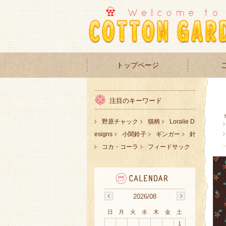
トップページ
注目のキーワード
野原チャック
猫柄
Loralie D
esigns
小関鈴子
ギンガー
針
コカ・コーラ
フィードサック
2026/08
日
月
火
水
木
金
土
1