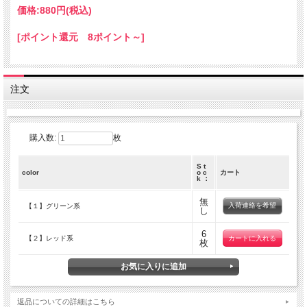
価格:
880円
(税込)
[ポイント還元 8ポイント～]
注文
購入数:
枚
S t
color
o c
カート
k ：
無
入荷連絡を希望
【１】グリーン系
し
6
【２】レッド系
枚
返品についての詳細はこちら