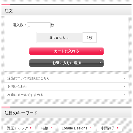
注文
購入数：
枚
S t o c k ：
1枚
返品についての詳細はこちら
お問い合わせ
友達にメールですすめる
注目のキーワード
野原チャック
猫柄
Loralie Designs
小関鈴子