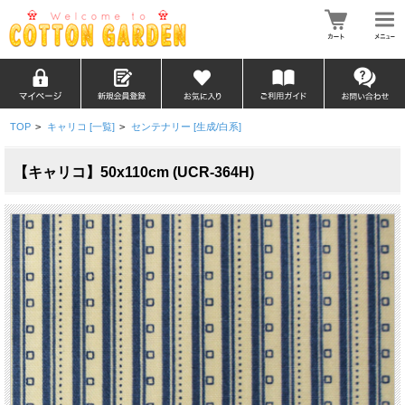
TOP
>
キャリコ [一覧]
>
センテナリー [生成/白系]
【キャリコ】50x110cm (UCR-364H)