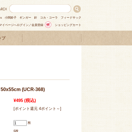
ns
小関鈴子
ギンガー
針
コカ・コーラ
フィードサック
マイページへログイン／会員登録
ショッピングカート
ップ
x55cm (UCR-368)
¥495
(税込)
[ポイント還元 4ポイント～]
枚
6枚