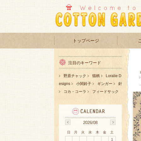
トップページ
注目のキーワード
野原チャック
猫柄
Loralie D
esigns
小関鈴子
ギンガー
針
コカ・コーラ
フィードサック
2026/08
日
月
火
水
木
金
土
1