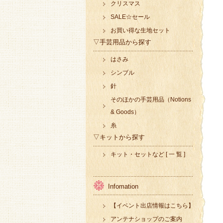
クリスマス
SALE☆セール
お買い得な生地セット
▽手芸用品から探す
はさみ
シンブル
針
そのほかの手芸用品（Notions
& Goods）
糸
▽キットから探す
キット・セットなど [ 一 覧 ]
Infomation
【イベント出店情報はこちら】
アンテナショップのご案内