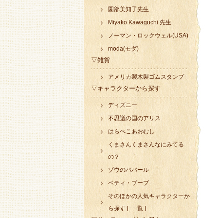
園部美知子先生
Miyako Kawaguchi 先生
ノーマン・ロックウェル(USA)
moda(モダ)
▽雑貨
アメリカ製木製ゴムスタンプ
▽キャラクターから探す
ディズニー
不思議の国のアリス
はらぺこあおむし
くまさんくまさんなにみてる
の？
ゾウのババール
ベティ・ブープ
そのほかの人気キャラクターか
ら探す [ 一 覧 ]