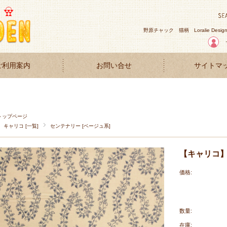
野原チャック
猫柄
Loralie Desig
ご利用案内
お問い合せ
サイトマ
トップページ
キャリコ [一覧]
センテナリー [ベージュ系]
【キャリコ】50
価格:
数量:
在庫: