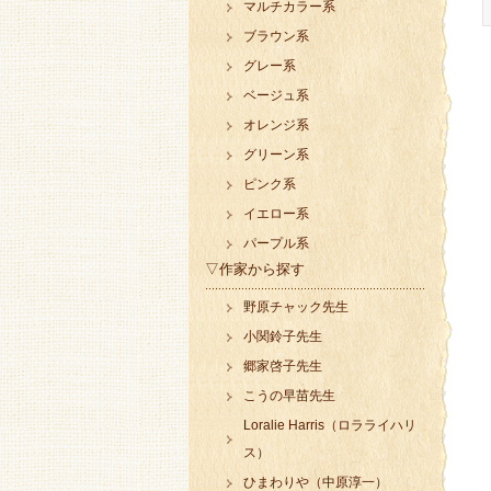
マルチカラー系
ブラウン系
グレー系
ベージュ系
オレンジ系
グリーン系
ピンク系
イエロー系
パープル系
▽作家から探す
野原チャック先生
小関鈴子先生
郷家啓子先生
こうの早苗先生
Loralie Harris（ロラライハリ
ス）
ひまわりや（中原淳一）