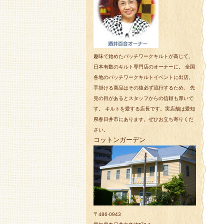
趣味で始めたパッチワークキルトが高じて、
日本有数のキルト専門店のオーナーに。 全国
各地のパッチワークキルトイベントに出店。
手掛ける商品はその後必ず流行するため、 先
見の目があるとスタッフからの信頼も厚いで
す。 キルトを愛する店長です。実店舗は愛知
県春日井市にあります。ぜひお立ち寄りくだ
さい。
コットンガーデン
〒486-0943