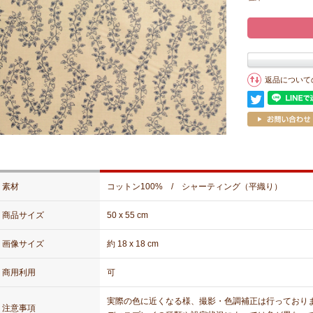
返品について
素材
コットン100% / シャーティング（平織り）
商品サイズ
50 x 55 cm
画像サイズ
約 18 x 18 cm
商用利用
可
実際の色に近くなる様、撮影・色調補正は行っており
注意事項