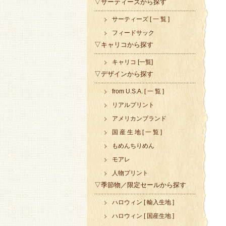
▽サーティーズから探す
サーティーズ [ 一 覧 ]
フィードサック
▽キャリコから探す
キャリコ [一覧]
▽デザインから探す
from U.S.A. [ 一 覧 ]
リアルプリント
アメリカンブランド
国 産 生 地 [ 一 覧 ]
もめんちりめん
モアレ
人物プリント
▽季節物／限定セールから探す
ハロウィン [ 輸入生地 ]
ハロウィン [ 国産生地 ]