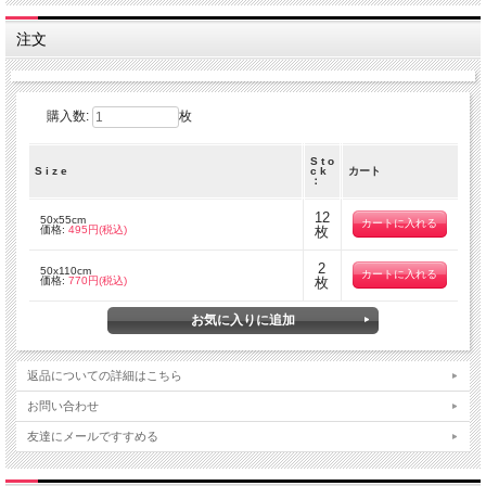
注文
購入数:
枚
S t o
S i z e
c k
カート
：
12
50x55cm
価格:
495円(税込)
枚
2
50x110cm
価格:
770円(税込)
枚
返品についての詳細はこちら
お問い合わせ
友達にメールですすめる