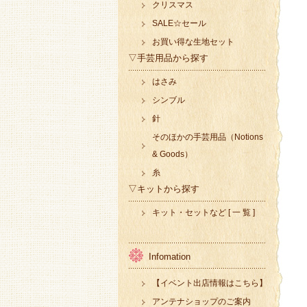
クリスマス
SALE☆セール
お買い得な生地セット
▽手芸用品から探す
はさみ
シンブル
針
そのほかの手芸用品（Notions
& Goods）
糸
▽キットから探す
キット・セットなど [ 一 覧 ]
Infomation
【イベント出店情報はこちら】
アンテナショップのご案内