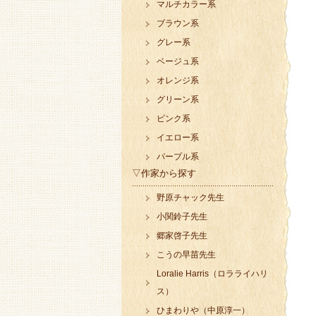
マルチカラー系
ブラウン系
グレー系
ベージュ系
オレンジ系
グリーン系
ピンク系
イエロー系
パープル系
▽作家から探す
野原チャック先生
小関鈴子先生
郷家啓子先生
こうの早苗先生
Loralie Harris（ロラライハリ
ス）
ひまわりや（中原淳一）