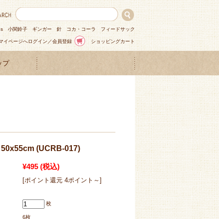
ns
小関鈴子
ギンガー
針
コカ・コーラ
フィードサック
マイページへログイン／会員登録
ショッピングカート
ップ
x55cm (UCRB-017)
¥495
(税込)
[ポイント還元 4ポイント～]
枚
6枚