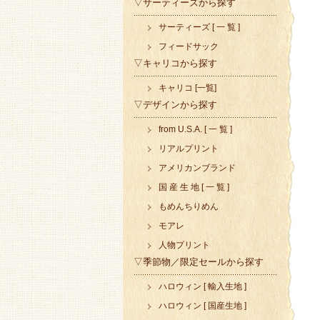
▽サーティーズから探す
サーティーズ [ 一 覧 ]
フィードサック
▽キャリコから探す
キャリコ [一覧]
▽デザインから探す
from U.S.A. [ 一 覧 ]
リアルプリント
アメリカンブランド
国 産 生 地 [ 一 覧 ]
もめんちりめん
モアレ
人物プリント
▽季節物／限定セールから探す
ハロウィン [ 輸入生地 ]
ハロウィン [ 国産生地 ]