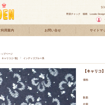
野原チャック
猫柄
Loralie Desig
ご利用案内
お問い合せ
サイトマ
トップページ
キャリコ [一覧]
インディゴブルー系
【キャリコ】50
価格:
数量:
在庫: