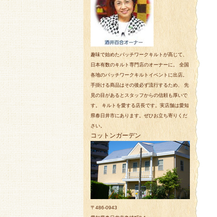
趣味で始めたパッチワークキルトが高じて、
日本有数のキルト専門店のオーナーに。 全国
各地のパッチワークキルトイベントに出店。
手掛ける商品はその後必ず流行するため、 先
見の目があるとスタッフからの信頼も厚いで
す。 キルトを愛する店長です。実店舗は愛知
県春日井市にあります。ぜひお立ち寄りくだ
さい。
コットンガーデン
〒486-0943