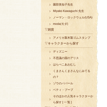
園部美知子先生
Miyako Kawaguchi 先生
ノーマン・ロックウェル(USA)
moda(モダ)
▽雑貨
アメリカ製木製ゴムスタンプ
▽キャラクターから探す
ディズニー
不思議の国のアリス
はらぺこあおむし
くまさんくまさんなにみてる
の？
ゾウのババール
ベティ・ブープ
そのほかの人気キャラクターか
ら探す [ 一 覧 ]