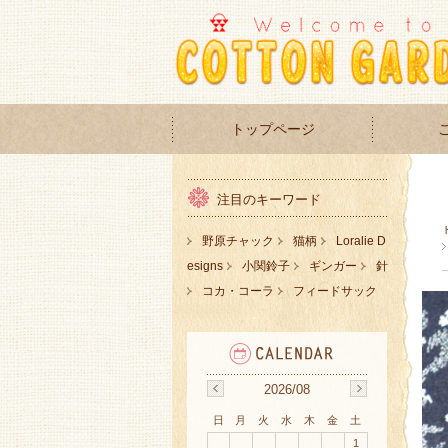
トップページ
注目のキーワード
野原チャック
猫柄
Loralie D
esigns
小関鈴子
ギンガー
針
コカ・コーラ
フィードサック
2026/08
日
月
火
水
木
金
土
1