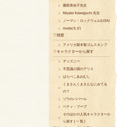
園部美知子先生
Miyako Kawaguchi 先生
ノーマン・ロックウェル(USA)
moda(モダ)
▽雑貨
アメリカ製木製ゴムスタンプ
▽キャラクターから探す
ディズニー
不思議の国のアリス
はらぺこあおむし
くまさんくまさんなにみてる
の？
ゾウのババール
ベティ・ブープ
そのほかの人気キャラクターか
ら探す [ 一 覧 ]