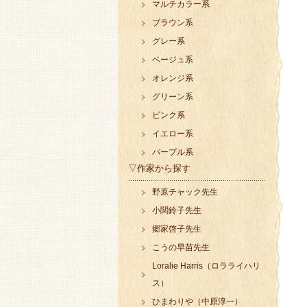
マルチカラー系
ブラウン系
グレー系
ベージュ系
オレンジ系
グリーン系
ピンク系
イエロー系
パープル系
▽作家から探す
野原チャック先生
小関鈴子先生
郷家啓子先生
こうの早苗先生
Loralie Harris（ロラライハリ
ス）
ひまわりや（中原淳一）