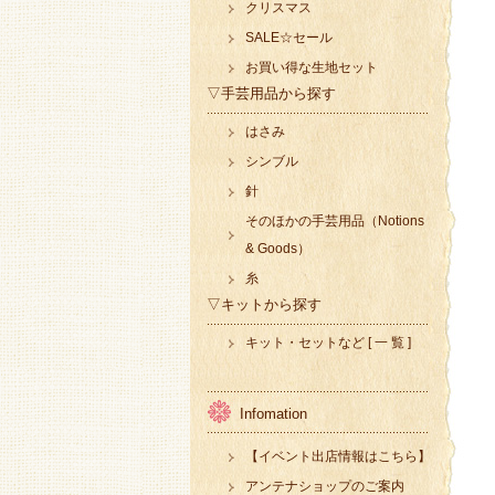
クリスマス
SALE☆セール
お買い得な生地セット
▽手芸用品から探す
はさみ
シンブル
針
そのほかの手芸用品（Notions
& Goods）
糸
▽キットから探す
キット・セットなど [ 一 覧 ]
Infomation
【イベント出店情報はこちら】
アンテナショップのご案内