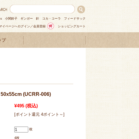
ns
小関鈴子
ギンガー
針
コカ・コーラ
フィードサック
マイページへログイン／会員登録
ショッピングカート
ップ
x55cm (UCRR-006)
¥495
(税込)
[ポイント還元 4ポイント～]
枚
4枚