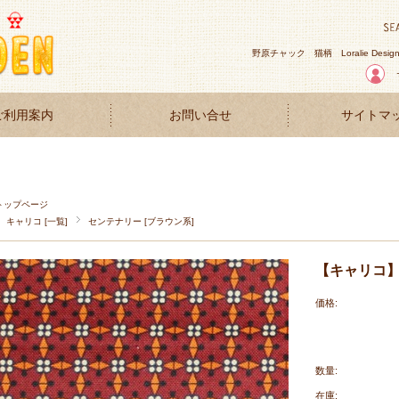
野原チャック
猫柄
Loralie Desig
ご利用案内
お問い合せ
サイトマ
トップページ
キャリコ [一覧]
センテナリー [ブラウン系]
【キャリコ】50
価格:
数量:
在庫: