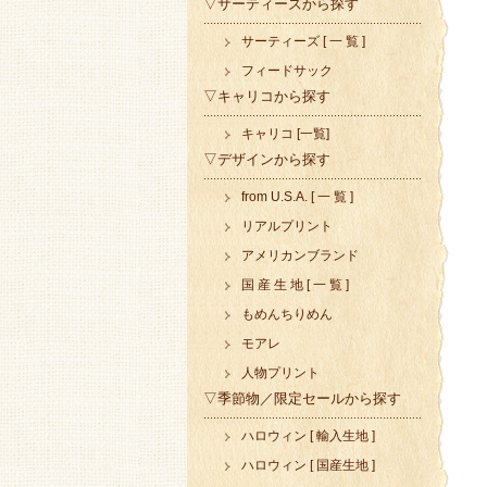
▽サーティーズから探す
サーティーズ [ 一 覧 ]
フィードサック
▽キャリコから探す
キャリコ [一覧]
▽デザインから探す
from U.S.A. [ 一 覧 ]
リアルプリント
アメリカンブランド
国 産 生 地 [ 一 覧 ]
もめんちりめん
モアレ
人物プリント
▽季節物／限定セールから探す
ハロウィン [ 輸入生地 ]
ハロウィン [ 国産生地 ]