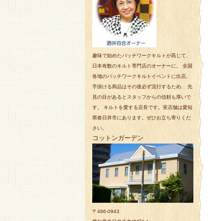
趣味で始めたパッチワークキルトが高じて、
日本有数のキルト専門店のオーナーに。 全国
各地のパッチワークキルトイベントに出店。
手掛ける商品はその後必ず流行するため、 先
見の目があるとスタッフからの信頼も厚いで
す。 キルトを愛する店長です。実店舗は愛知
県春日井市にあります。ぜひお立ち寄りくだ
さい。
コットンガーデン
〒486-0943