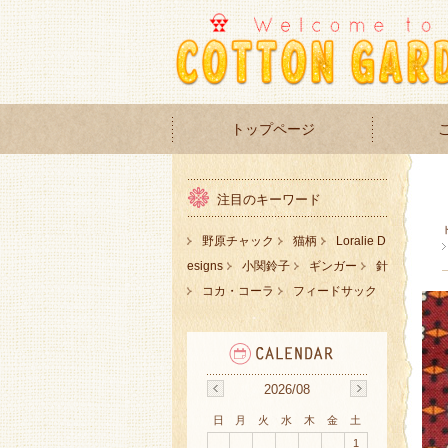
トップページ
注目のキーワード
野原チャック
猫柄
Loralie D
esigns
小関鈴子
ギンガー
針
コカ・コーラ
フィードサック
2026/08
日
月
火
水
木
金
土
1