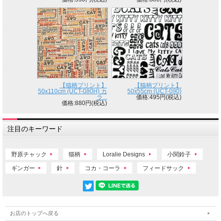
【猫柄プリント】
【猫柄プリント】
50x110cm (UCT-080H) カ
50x55cm (UCT-090)
ラ...
価格:495円(税込)
価格:880円(税込)
注目のキーワード
野原チャック
猫柄
Loralie Designs
小関鈴子
ギンガー
針
コカ・コーラ
フィードサック
お店のトップへ戻る