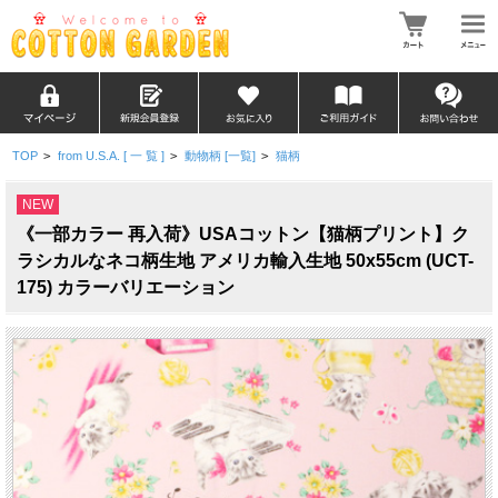
TOP
>
from U.S.A. [ 一 覧 ]
>
動物柄 [一覧]
>
猫柄
NEW
《一部カラー 再入荷》USAコットン【猫柄プリント】ク
ラシカルなネコ柄生地 アメリカ輸入生地 50x55cm (UCT-
175) カラーバリエーション