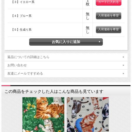
1
【３】イエロー系
枚
無
入荷連絡を希望
【４】ブルー系
し
無
入荷連絡を希望
【５】生成り系
し
返品についての詳細はこちら
お問い合わせ
友達にメールですすめる
この商品をチェックした人はこんな商品も見ています