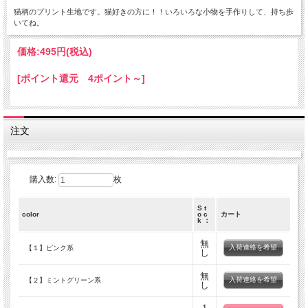
猫柄のプリント生地です。猫好きの方に！！いろいろな小物を手作りして、持ち歩
いてね。
価格:
495円
(税込)
[ポイント還元 4ポイント～]
注文
購入数:
枚
S t
color
o c
カート
k ：
無
入荷連絡を希望
【１】ピンク系
し
無
入荷連絡を希望
【２】ミントグリーン系
し