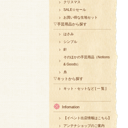
クリスマス
SALE☆セール
お買い得な生地セット
▽手芸用品から探す
はさみ
シンブル
針
そのほかの手芸用品（Notions
& Goods）
糸
▽キットから探す
キット・セットなど [ 一 覧 ]
Infomation
【イベント出店情報はこちら】
アンテナショップのご案内