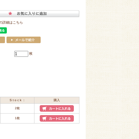
の詳細はこちら
枚
S t o c k ：
購入
2枚
1枚