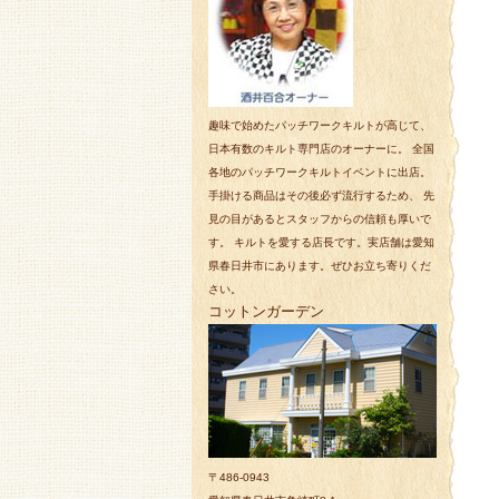
趣味で始めたパッチワークキルトが高じて、
日本有数のキルト専門店のオーナーに。 全国
各地のパッチワークキルトイベントに出店。
手掛ける商品はその後必ず流行するため、 先
見の目があるとスタッフからの信頼も厚いで
す。 キルトを愛する店長です。実店舗は愛知
県春日井市にあります。ぜひお立ち寄りくだ
さい。
コットンガーデン
〒486-0943