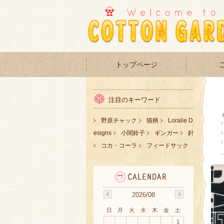
トップページ
注目のキーワード
野原チャック
猫柄
Loralie D
esigns
小関鈴子
ギンガー
針
コカ・コーラ
フィードサック
2026/08
日
月
火
水
木
金
土
1