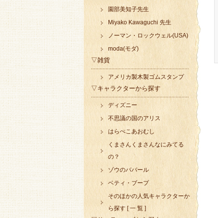
園部美知子先生
Miyako Kawaguchi 先生
ノーマン・ロックウェル(USA)
moda(モダ)
▽雑貨
アメリカ製木製ゴムスタンプ
▽キャラクターから探す
ディズニー
不思議の国のアリス
はらぺこあおむし
くまさんくまさんなにみてる
の？
ゾウのババール
ベティ・ブープ
そのほかの人気キャラクターか
ら探す [ 一 覧 ]