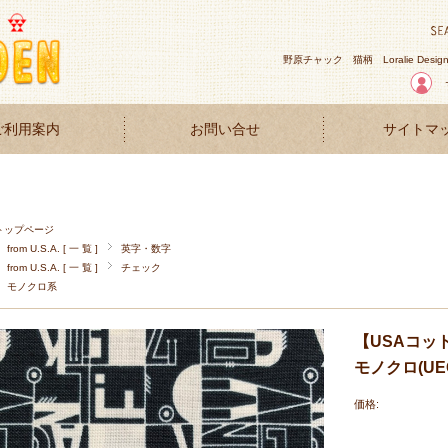
野原チャック
猫柄
Loralie Desig
ご利用案内
お問い合せ
サイトマ
トップページ
from U.S.A. [ 一 覧 ]
英字・数字
from U.S.A. [ 一 覧 ]
チェック
モノクロ系
【USAコッ
モノクロ(UEG
価格: