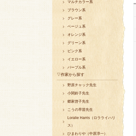
マルチカラー系
ブラウン系
グレー系
ベージュ系
オレンジ系
グリーン系
ピンク系
イエロー系
パープル系
▽作家から探す
野原チャック先生
小関鈴子先生
郷家啓子先生
こうの早苗先生
Loralie Harris（ロラライハリ
ス）
ひまわりや（中原淳一）