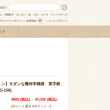
ns
小関鈴子
ギンガー
針
コカ・コーラ
フィードサック
マイページへログイン／会員登録
ショッピングカート
ップ
トン】モダンな幾何学模様 英字柄
-156)
¥605
(税込)
¥1,100
(税込)
～
[ポイント還元 6ポイント～]