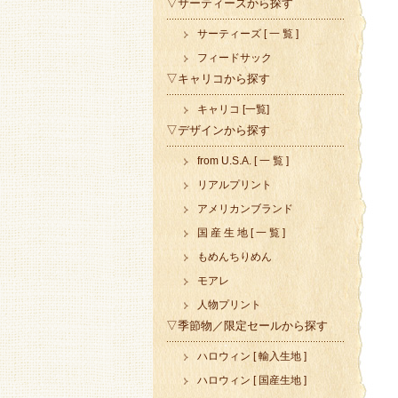
▽サーティーズから探す
サーティーズ [ 一 覧 ]
フィードサック
▽キャリコから探す
キャリコ [一覧]
▽デザインから探す
from U.S.A. [ 一 覧 ]
リアルプリント
アメリカンブランド
国 産 生 地 [ 一 覧 ]
もめんちりめん
モアレ
人物プリント
▽季節物／限定セールから探す
ハロウィン [ 輸入生地 ]
ハロウィン [ 国産生地 ]