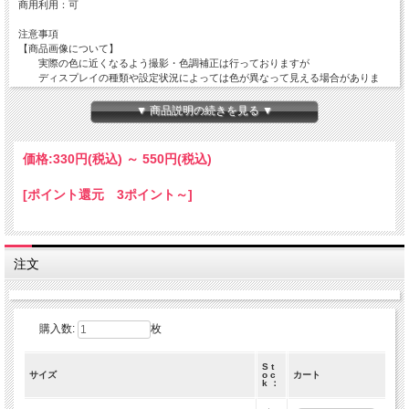
商用利用：可
注意事項
【商品画像について】
実際の色に近くなるよう撮影・色調補正は行っておりますが
ディスプレイの種類や設定状況によっては色が異なって見える場合がありま
す。
▼ 商品説明の続きを見る ▼
【ご注文数量と商品サイズについて】
・50 x 110 cm 以外の商品
全て掲載サイズにてカットされております。
価格:
330円
(税込)
～
550円
(税込)
複数枚でご注文を頂いても繋がった状態の商品でのお届けとはなりません。
[ポイント還元 3ポイント～]
・50 x 110 cm の商品
50 x 110 cm の商品につきましては出来る限りつながった商品をご用意致しま
すが
在庫状況によっては50 x 110cm単位でカットされた商品でのお届けとなりま
す。
注文
数量 １ ＝ 50 cm ( 50 x 110 cm )
数量 ２ ＝ 1 m ( 100 x 110 cm )
数量 ３ ＝ 1.5 m ( 150 x 110 cm )
購入数:
枚
S t
サイズ
o c
カート
k ：