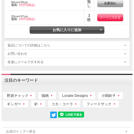
無
50cm×55cm
在庫切れ
価格:
550円(税込)
し
3
33cm×37cm
価格:
330円(税込)
枚
返品についての詳細はこちら
お問い合わせ
友達にメールですすめる
注目のキーワード
野原チャック
猫柄
Loralie Designs
小関鈴子
ギンガー
針
コカ・コーラ
フィードサック
お店のトップへ戻る