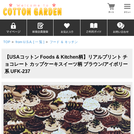
TOP
>
from U.S.A. [ 一 覧 ]
>
フード ＆ キッチン
【USAコットン Foods & Kitchen柄】リアルプリント チ
ョコレート カップケーキスイーツ柄 ブラウン/アイボリー
系 UFK-237