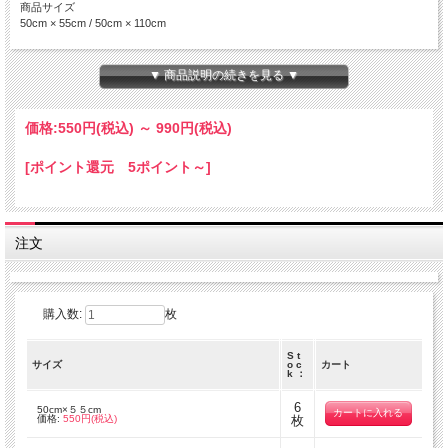
商品サイズ
50cm × 55cm / 50cm × 110cm
商用利用
有輪商店へ直接お問い合わせ下さい。
▼ 商品説明の続きを見る ▼
注意事項
【商品画像について】
価格:
550円
(税込)
～
990円
(税込)
実際の色に近くなる様、撮影・色調補正は行っておりますが、ディスプレイの種類
や設定状況によっては色が異なって見える場合があります。
[ポイント還元 5ポイント～]
【ご注文数量と商品サイズについて】
・50 x 55 cm の商品
全て掲載サイズにてカットされております。
複数枚でご注文を頂いても、繋がった状態の商品でのお届けとはなりません。
注文
・50 x 110 cm の商品
50 x 110 cm の商品につきましては、出来る限りつながった商品をご用意致し
ますが、
在庫状況によっては、50x110cm単位でカットされた商品でのお届けとなりま
購入数:
枚
す。
S t
数量 １ ＝ 50 cm ( 50 x 110 cm )
サイズ
o c
カート
k ：
数量 ２ ＝ 1 m ( 100 x 110 cm )
数量 ３ ＝ 1.5 m ( 150 x 110 cm )
6
50cm×５５cm
価格:
550円(税込)
枚