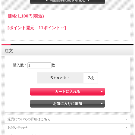
▼ 商品説明の続きを見る ▼
注意事項
【商品画像について】
価格:
1,100円
(税込)
実際の色に近くなる様、撮影・色調補正は行っておりますが、
ディスプレイの種類や設定状況によっては色が異なって見える場合がありま
[ポイント還元 11ポイント～]
す。
【ご注文数量と商品サイズについて】
・50 x 110 cm の商品
注文
50 x 110 cm の商品につきましては、出来る限り繋がった商品をご用意致しま
すが、
在庫状況によっては、<b>50x110cm単位でカットされた商品</b>でのお届けと
購入数：
枚
なります。
数量 １ ＝ 50 cm ( 50 x 110 cm )
S t o c k ：
2枚
数量 ２ ＝ 1 m ( 100 x 110 cm )
数量 ３ ＝ 1.5 m ( 150 x 110 cm )
返品についての詳細はこちら
お問い合わせ