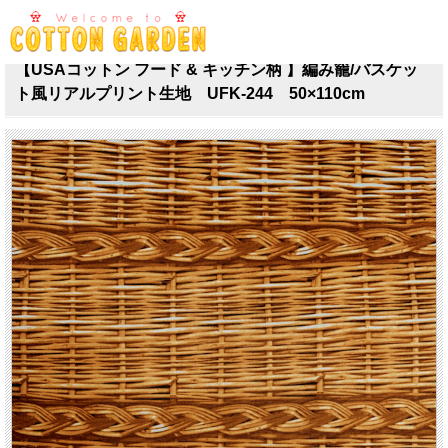
TOP
>
from U.S.A. [ 一 覧 ]
>
フード ＆ キッチン
【USAコットン フード & キッチン柄 】編み籠/バスケッ
ト風リアルプリント生地 UFK-244 50×110cm