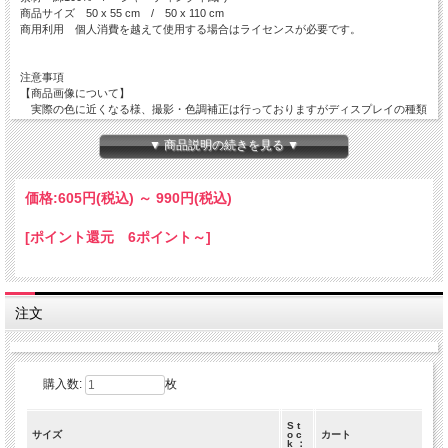
商品サイズ 50 x 55 cm / 50 x 110 cm
商用利用 個人消費を越えて使用する場合はライセンスが必要です。
注意事項
【商品画像について】
実際の色に近くなる様、撮影・色調補正は行っておりますがディスプレイの種類
や
設定状況によっては色が異なって見える場合があります。
▼ 商品説明の続きを見る ▼
【ご注文数量と商品サイズについて】
・50 x 55 cm の商品
価格:
605円
(税込)
～
990円
(税込)
全て掲載サイズにてカットされております。
複数枚でご注文を頂いても繋がった状態の商品でのお届けとはなりません。
[ポイント還元 6ポイント～]
・50 x 110 cm の商品
50 x 110 cm の商品につきましては出来る限り繋がった商品をご用意致しますが
在庫状況によっては50x110cm単位でカットされた商品でのお届けとなります。
数量 １ ＝ 50 cm ( 50 x 110 cm )
注文
数量 ２ ＝ 1 m ( 100 x 110 cm )
数量 ３ ＝１.５m( 150 x 110 cm )
コットンガーデン／CottonGarden／カットクロス／Loralie Designs/Loralie Harris
購入数:
枚
S t
サイズ
o c
カート
k ：