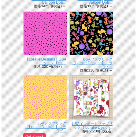
Balloon Dots...
Balloon Dots...
価格:605円(税込)
～
価格:605円(税込)
～
【Loralie Designs】USA
USAファブリック
コットン -Dink...
【Loralie Designs】ロラ
価格:330円(税込)
～
ライ...
価格:330円(税込)
～
USAファブリック
USAインポートファブリ
【Loralie Designs】ロラ
ック【 Loralie Design...
ライ...
価格:2,200円(税込)
Out of stock