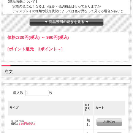
【商品画像について】
実際の色に近くなるよう撮影・色調補正は行っておりますが
ディスプレイの種類や設定状況によっては色が異なって見える場合がありま
す。
▼ 商品説明の続きを見る ▼
【ご注文数量と商品サイズについて】
・50 x 110 cm 以外の商品
全て掲載サイズにてカットされております。
価格:
330円
(税込)
～
990円
(税込)
複数枚でご注文を頂いても繋がった状態の商品でのお届けとはなりません。
・50 x 110 cm の商品
[ポイント還元 3ポイント～]
50 x 110 cm の商品につきましては出来る限りつながった商品をご用意致しま
すが
在庫状況によっては50 x 110cm単位でカットされた商品でのお届けとなりま
す。
注文
数量 １ ＝ 50 cm ( 50 x 110 cm )
数量 ２ ＝ 1 m ( 100 x 110 cm )
数量 ３ ＝ 1.5 m ( 150 x 110 cm )
購入数:
枚
S t
サイズ
o c
カート
k ：
無
33×37cm
在庫切れ
価格:
330円(税込)
し