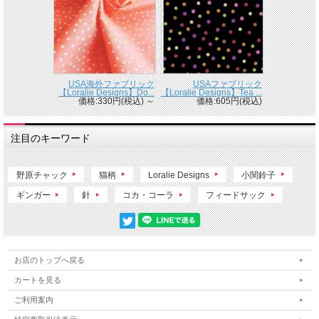
USA海外ファブリック
USAファブリック
【Loralie Designs】Do...
【Loralie Designs】Tea ...
価格:330円(税込)
～
価格:605円(税込)
注目のキーワード
野原チャック
猫柄
Loralie Designs
小関鈴子
ギンガー
針
コカ・コーラ
フィードサック
お店のトップへ戻る
カートを見る
ご利用案内