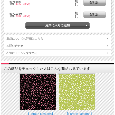
無
50×55cm
在庫切れ
価格:
605円(税込)
し
無
50×110cm
在庫切れ
価格:
990円(税込)
し
返品についての詳細はこちら
お問い合わせ
友達にメールですすめる
この商品をチェックした人はこんな商品も見ています
【Loralie Designs】-
【Loralie Designs】-